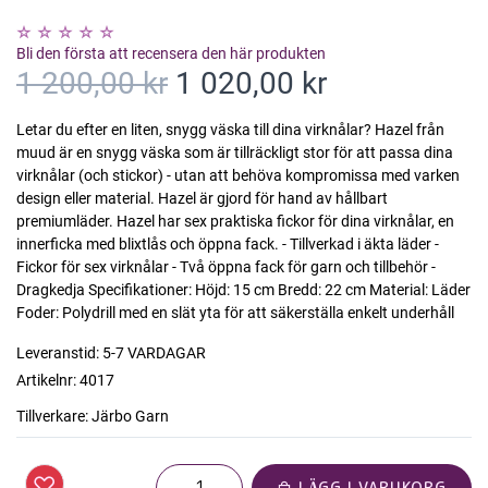
Bli den första att recensera den här produkten
1 200,00 kr
1 020,00 kr
Letar du efter en liten, snygg väska till dina virknålar? Hazel från
muud är en snygg väska som är tillräckligt stor för att passa dina
virknålar (och stickor) - utan att behöva kompromissa med varken
design eller material. Hazel är gjord för hand av hållbart
premiumläder. Hazel har sex praktiska fickor för dina virknålar, en
innerficka med blixtlås och öppna fack. - Tillverkad i äkta läder -
Fickor för sex virknålar - Två öppna fack för garn och tillbehör -
Dragkedja Specifikationer: Höjd: 15 cm Bredd: 22 cm Material: Läder
Foder: Polydrill med en slät yta för att säkerställa enkelt underhåll
Leveranstid:
5-7 VARDAGAR
Artikelnr:
4017
Tillverkare:
Järbo Garn
LÄGG I VARUKORG