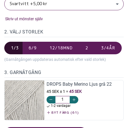
Skriv ut mönster själv
2. VÄLJ STORLEK
1/3
6/9
12/18MND
2
3/4ÅR
(Garnåtgången uppdateras automatisk efter vald storlek)
3. GARNÅTGÅNG
DROPS Baby Merino Ljus grå 22
45 SEK x 1
=
45 SEK
1-2 vardagar
BYT FÄRG (61)