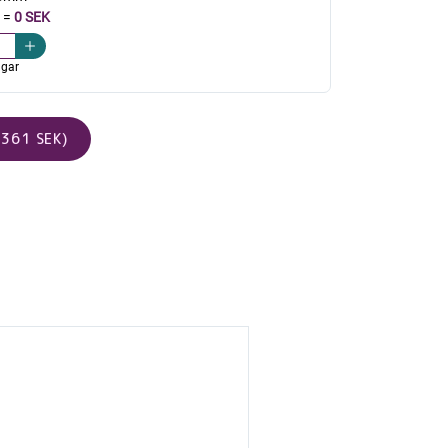
=
0 SEK
agar
361 SEK)