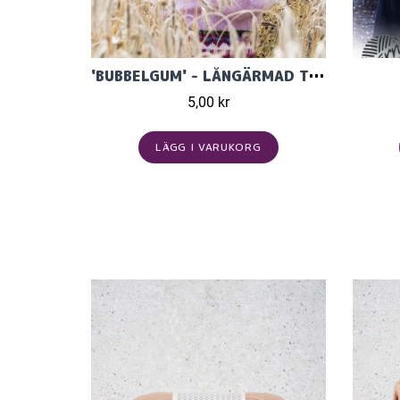
'BUBBELGUM' - LÅNGÄRMAD TRÖJA MED MÖNSTEROK I ALPE
5,00 kr
LÄGG I VARUKORG