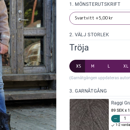
1. MÖNSTERUTSKRIFT
2. VÄLJ STORLEK
Tröja
XS
M
L
XL
(Garnåtgången uppdateras automat
3. GARNÅTGÅNG
Raggi Gr
89 SEK x 1
1-2 vard