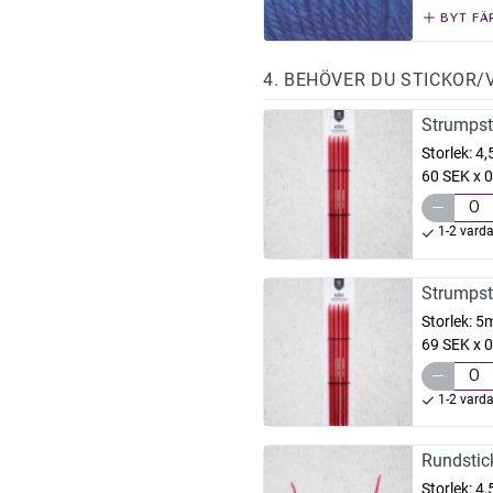
BYT FÄ
4. BEHÖVER DU STICKOR/
Strumpst
Storlek:
4
60 SEK x 0
1-2 vard
Strumpst
Storlek:
5
69 SEK x 0
1-2 vard
Rundstic
Storlek:
4