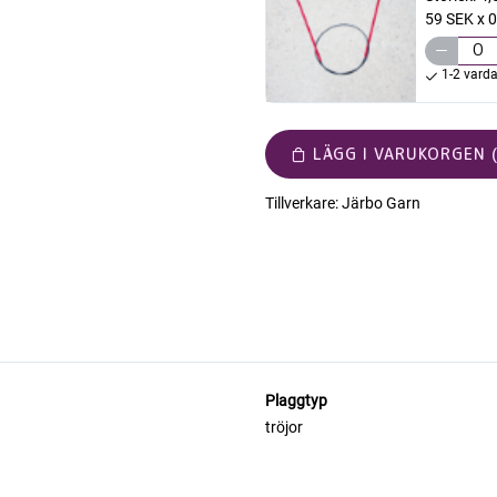
59 SEK x 0
1-2 vard
LÄGG I VARUKORGEN (
Tillverkare:
Järbo Garn
Plaggtyp
tröjor