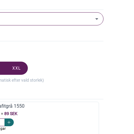
XXL
isk efter vald storlek)
afitgrå 1550
=
89 SEK
agar