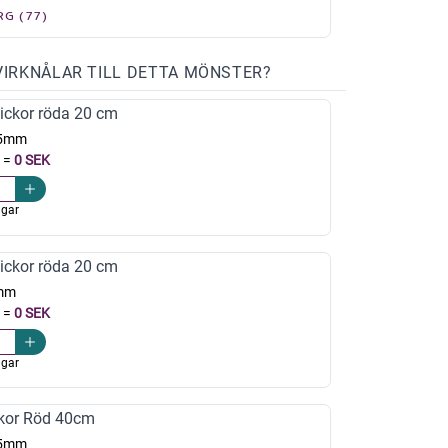
RG (77)
VIRKNÅLAR TILL DETTA MÖNSTER?
ickor röda 20 cm
,5mm
=
0 SEK
agar
ickor röda 20 cm
mm
=
0 SEK
agar
kor Röd 40cm
,5mm