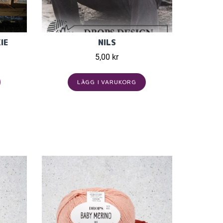
IE
NILS
5,00 kr
LÄGG I VARUKORG