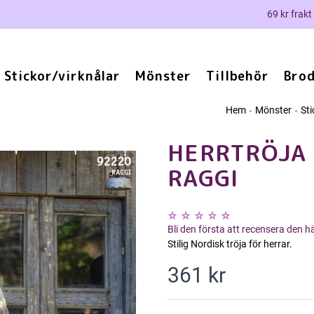
69 kr frakt
Stickor/virknålar
Mönster
Tillbehör
Brod
Hem
Mönster
St
HERRTRÖJA 
RAGGI
Bli den första att recensera den 
Stilig Nordisk tröja för herrar.
361 kr