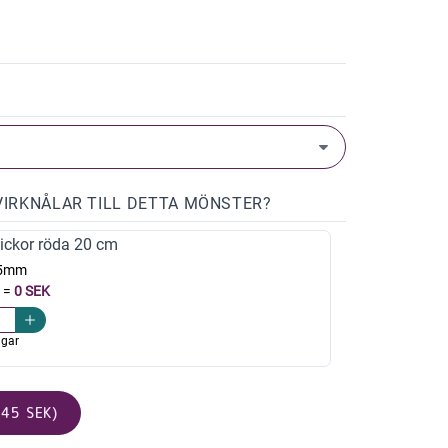
VIRKNÅLAR TILL DETTA MÖNSTER?
ickor röda 20 cm
,5mm
=
0 SEK
agar
45 SEK)