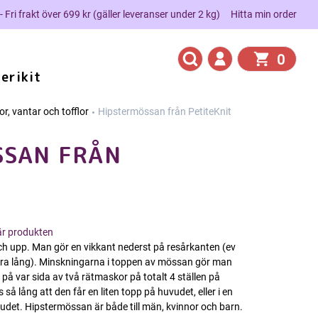
 - Fri frakt över 699 kr (gäller leveranser under 2 kg)
Hitta min order
0
erikit
r, vantar och tofflor
Hipstermössan från PetiteKnit
SSAN FRÅN
här produkten
ch upp. Man gör en vikkant nederst på resårkanten (ev
tra lång). Minskningarna i toppen av mössan gör man
på var sida av två rätmaskor på totalt 4 ställen på
å lång att den får en liten topp på huvudet, eller i en
uvudet. Hipstermössan är både till män, kvinnor och barn.