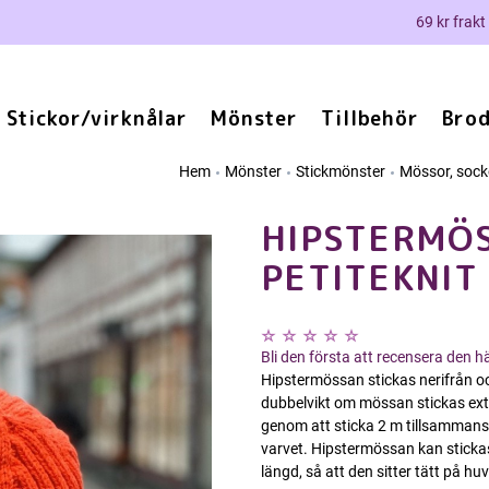
69 kr frakt
Stickor/virknålar
Mönster
Tillbehör
Brod
Hem
Mönster
Stickmönster
Mössor, socko
HIPSTERMÖ
PETITEKNIT
Bli den första att recensera den 
Hipstermössan stickas nerifrån o
dubbelvikt om mössan stickas ex
genom att sticka 2 m tillsammans 
varvet. Hipstermössan kan stickas s
längd, så att den sitter tätt på h