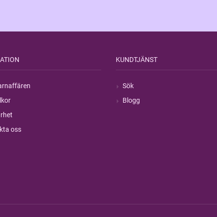
ATION
KUNDTJÄNST
rnaffären
Sök
lkor
Blogg
rhet
kta oss