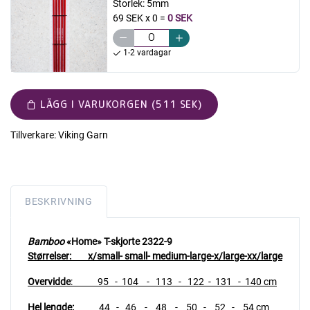
Storlek:
5mm
69 SEK x 0
=
0 SEK
1-2 vardagar
LÄGG I VARUKORGEN (511 SEK)
Tillverkare:
Viking Garn
BESKRIVNING
Bamboo
«Home» T-skjorte 2322-9
Størrelser: x/small- small- medium-large-x/large-xx/large
Overvidde
: 95 - 104 - 113 - 122 - 131 - 140 cm
Hel lengde:
44 - 46 - 48 - 50 - 52 - 54 cm