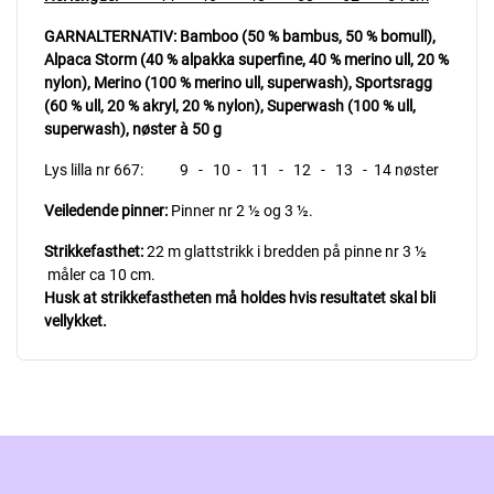
GARNALTERNATIV: Bamboo (50 % bambus, 50 % bomull),
Alpaca Storm (40 % alpakka superfine, 40 % merino ull, 20 %
nylon), Merino (100 % merino ull, superwash),
Sportsragg
(60 % ull, 20 % akryl, 20 % nylon),
Superwash (100 % ull,
superwash), nøster à 50 g
Lys lilla nr 667: 9 - 10 - 11 - 12 - 13 - 14 nøster
Veiledende pinner:
Pinner nr 2 ½ og 3 ½.
Strikkefasthet:
22 m glattstrikk i bredden på pinne nr 3 ½
måler ca 10 cm.
Husk at strikkefastheten må holdes hvis resultatet skal bli
vellykket.