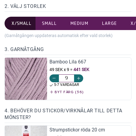
2. VÄLJ STORLEK
X/SMALL
SMALL
MEDIUM
LARGE
X
(Garnåtgången uppdateras automatisk efter vald storlek)
3. GARNÅTGÅNG
Bamboo Lila 667
49 SEK x 9
=
441 SEK
5-7 VARDAGAR
BYT FÄRG (36)
4. BEHÖVER DU STICKOR/VIRKNÅLAR TILL DETTA
MÖNSTER?
Strumpstickor röda 20 cm