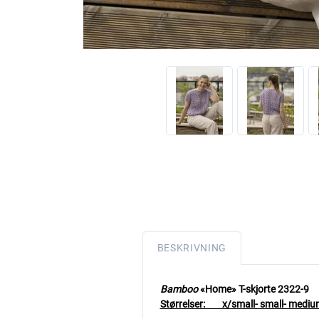
BESKRIVNING
Bamboo
«Home» T-skjorte 2322
Størrelser: x/small- small- medium