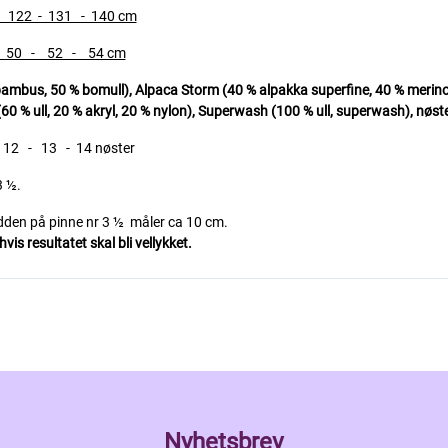
22 - 131 - 140 cm
0 - 52 - 54 cm
s, 50 % bomull), Alpaca Storm (40 % alpakka superfine, 40 % merino u
60 % ull, 20 % akryl, 20 % nylon),
Superwash (100 % ull, superwash), nøste
 12 - 13 - 14 nøster
3 ½.
edden på pinne nr 3 ½ måler ca 10 cm.
is resultatet skal bli vellykket.
Nyhetsbrev