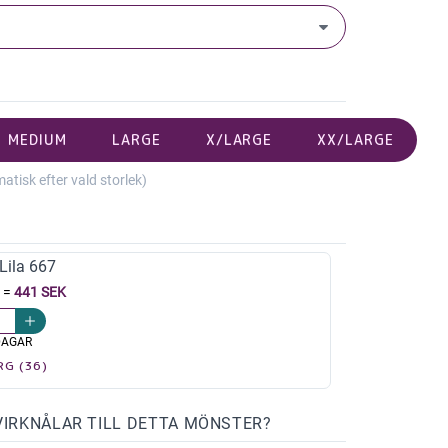
MEDIUM
LARGE
X/LARGE
XX/LARGE
isk efter vald storlek)
ila 667
=
441 SEK
DAGAR
RG (36)
VIRKNÅLAR TILL DETTA MÖNSTER?