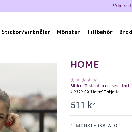
69 kr frakt
Stickor/virknålar
Mönster
Tillbehör
Brod
HOME
Bli den första att recensera den 
k-2322-09 "Home" T-skjorte
511 kr
1. MÖNSTERKATALOG