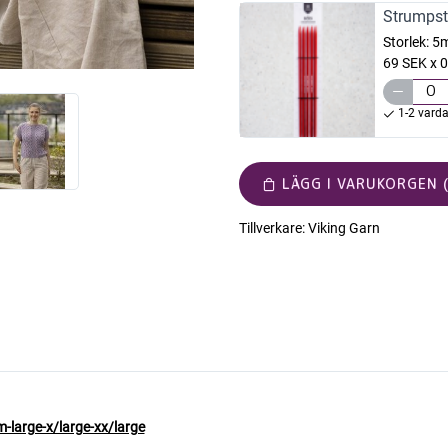
Strumpst
Storlek:
5
69 SEK x 0
1-2 vard
LÄGG I VARUKORGEN (
Tillverkare:
Viking Garn
-9
-large-x/large-xx/large