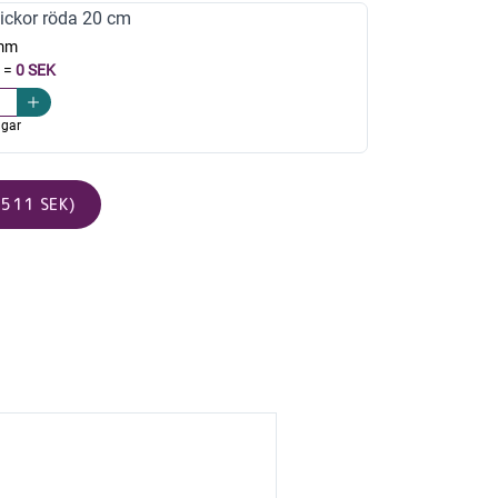
ickor röda 20 cm
mm
=
0 SEK
agar
511 SEK)