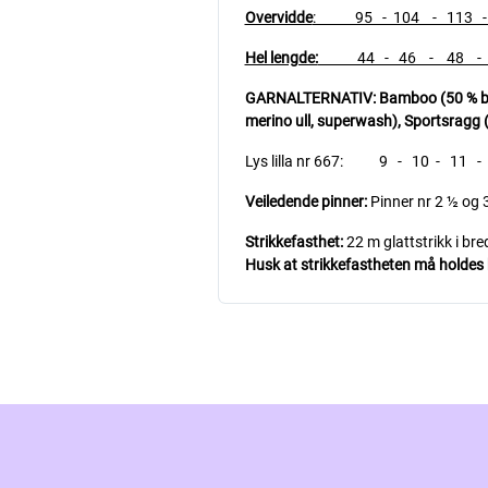
Overvidde
: 95 - 104 - 113 - 1
Hel lengde:
44 - 46 - 48 - 5
GARNALTERNATIV: Bamboo (50 % bambu
merino ull, superwash),
Sportsragg (
Lys lilla nr 667: 9 - 10 - 11 -
Veiledende pinner:
Pinner nr 2 ½ og 
Strikkefasthet:
22 m glattstrikk i br
Husk at strikkefastheten må holdes hv