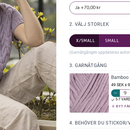
2. VÄLJ STORLEK
X/SMALL
SMALL
(Garnåtgången uppdateras automat
3. GARNÅTGÅNG
Bamboo L
49 SEK x 9
5-7 VAR
BYT FÄ
4. BEHÖVER DU STICKOR/