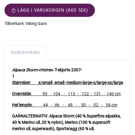
LÄGG I VARUKORGEN (665 SEK)
Tillverkare:
Viking Garn
BESKRIVNING
Alpaca Storm
«Home» T-skjorte 2307-
1
Størrelser: x/small- small- medium-large-x/large-xx/large
Overvidde
: 95 - 104 - 113 - 122 - 131 - 140 cm
Hel lengde:
44 - 46 - 48 - 50 - 52 - 54 cm
GARNALTERNATIV: Alpaca Storm (40 % Superfine alpakka,
40 % Merino ull, 20 % nylon), Merino (100 % supersoft
merino ull, superwash),
Sportsragg (60 % ull,