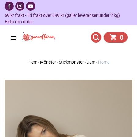
69 kr frakt - Fri frakt över 699 kr (gäller leveranser under 2 kg)
Hitta min order
0
Hem
Mönster
Stickmönster
Dam
Home