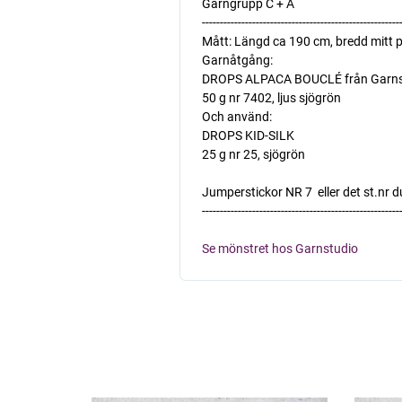
Garngrupp C + A
-------------------------------------------------------
Mått: Längd ca 190 cm, bredd mitt 
Garnåtgång:
DROPS ALPACA BOUCLÉ från Garns
50 g nr 7402, ljus sjögrön
Och använd:
DROPS KID-SILK
25 g nr 25, sjögrön
Jumperstickor NR 7  eller det st.nr
-------------------------------------------------------
Se mönstret hos Garnstudio