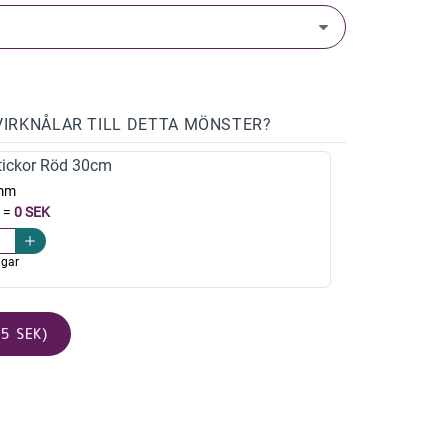
VIRKNÅLAR TILL DETTA MÖNSTER?
ickor Röd 30cm
mm
=
0 SEK
agar
5 SEK)