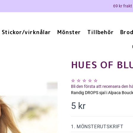
69 kr frakt
Stickor/virknålar
Mönster
Tillbehör
Brod
HUES OF BL
Bli den första att recensera den 
Randig DROPS sjal i Alpaca Bouclé o
5 kr
1. MÖNSTERUTSKRIFT