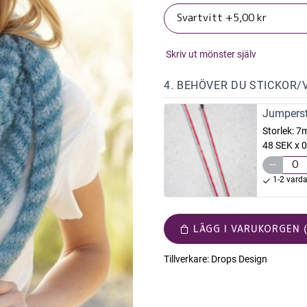
Skriv ut mönster själv
4. BEHÖVER DU STICKOR/
Jumperst
Storlek:
7
48 SEK x 0
1-2 vard
LÄGG I VARUKORGEN (
Tillverkare:
Drops Design