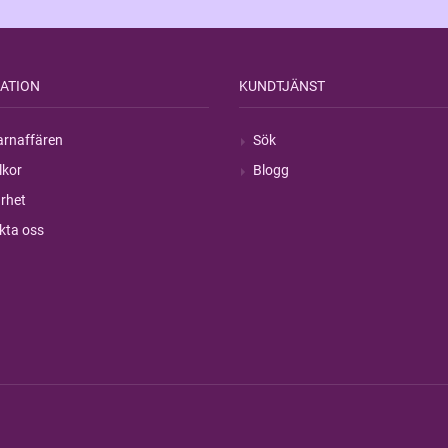
ATION
KUNDTJÄNST
rnaffären
Sök
lkor
Blogg
rhet
kta oss