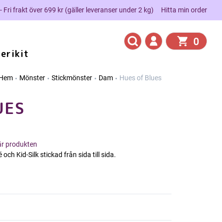
 - Fri frakt över 699 kr (gäller leveranser under 2 kg)
Hitta min order
0
erikit
Hem
Mönster
Stickmönster
Dam
Hues of Blues
UES
här produkten
ch Kid-Silk stickad från sida till sida.