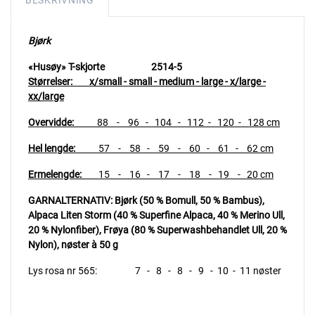
BESKRIVNING
Bjørk
«Husøy» T-skjorte 2514-5
Størrelser:
x/small - small - medium - large - x/large -
xx/large
Overvidde:
88 - 96 - 104 - 112 - 120 - 128 cm
Hel lengde:
57 - 58 - 59 - 60 - 61 - 62 cm
Ermelengde:
15 - 16 - 17 - 18 - 19 - 20 cm
GARNALTERNATIV:
Bjørk (50 % Bomull, 50 % Bambus),
Alpaca Liten Storm (40 % Superfine Alpaca, 40 % Merino Ull,
20 % Nylonfiber),
Frøya (80 % Superwashbehandlet Ull, 20 %
Nylon), nøster à 50 g
Lys rosa nr 565: 7 - 8 - 8 - 9 - 10 - 11 nøster