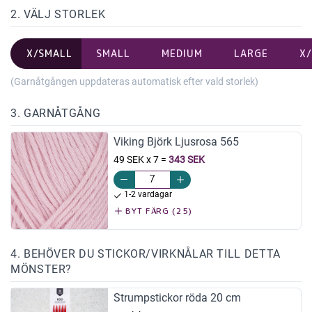
2. VÄLJ STORLEK
X/SMALL
SMALL
MEDIUM
LARGE
X
(Garnåtgången uppdateras automatisk efter vald storlek)
3. GARNÅTGÅNG
Viking Björk Ljusrosa 565
49 SEK x 7
=
343 SEK
1-2 vardagar
BYT FÄRG (25)
4. BEHÖVER DU STICKOR/VIRKNÅLAR TILL DETTA
MÖNSTER?
Strumpstickor röda 20 cm