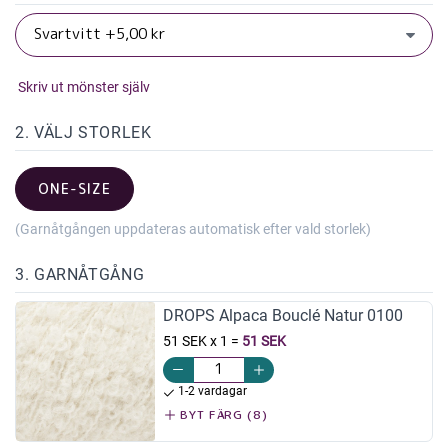
Skriv ut mönster själv
2. VÄLJ STORLEK
ONE-SIZE
(Garnåtgången uppdateras automatisk efter vald storlek)
3. GARNÅTGÅNG
DROPS Alpaca Bouclé Natur 0100
51 SEK x 1
=
51 SEK
1-2 vardagar
BYT FÄRG (8)