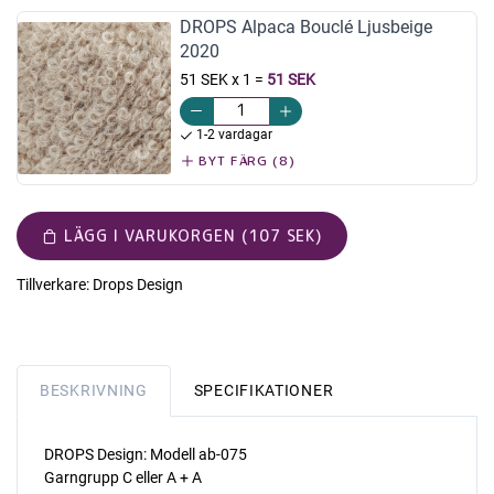
DROPS Alpaca Bouclé Ljusbeige
2020
51 SEK x 1
=
51 SEK
1-2 vardagar
BYT FÄRG (8)
LÄGG I VARUKORGEN (107 SEK)
Tillverkare:
Drops Design
BESKRIVNING
SPECIFIKATIONER
DROPS Design: Modell ab-075
Garngrupp C eller A + A