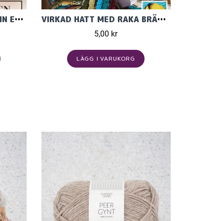
HATT VIRKAD I BOMULL-LIN ELLER PARIS
VIRKAD HATT MED RAKA BRÄTTEN I SOFT COTTON
5,00 kr
LÄGG I VARUKORG