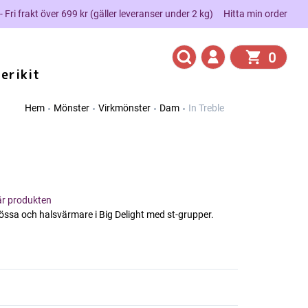
 - Fri frakt över 699 kr (gäller leveranser under 2 kg)
Hitta min order
0
erikit
Hem
Mönster
Virkmönster
Dam
In Treble
här produkten
ssa och halsvärmare i Big Delight med st-grupper.