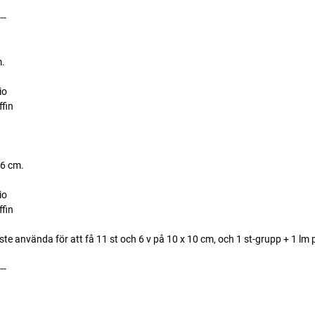
---
.
io
ffin
36 cm.
io
ffin
ste använda för att få 11 st och 6 v på 10 x 10 cm, och 1 st-grupp + 1 lm
---