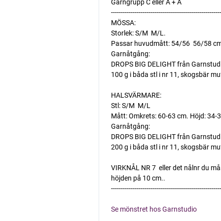
Garngrupp C eller A + A
-------------------------------------------------------
MÖSSA:
Storlek: S/M  M/L.
Passar huvudmått: 54/56  56/58 cm
Garnåtgång:
DROPS BIG DELIGHT från Garnstud
100 g i båda stl i nr 11, skogsbär mu
HALSVÄRMARE:
Stl: S/M  M/L
Mått: Omkrets: 60-63 cm. Höjd: 34-
Garnåtgång:
DROPS BIG DELIGHT från Garnstud
200 g i båda stl i nr 11, skogsbär mu
VIRKNÅL NR 7  eller det nålnr du må
höjden på 10 cm..
-------------------------------------------------------
Se mönstret hos Garnstudio