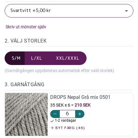
Skriv ut mönster själv
2. VÄLJ STORLEK
S/M
L/XL
XXL/XXXL
(Garnåtgången uppdateras automatisk efter vald storlek)
3. GARNÅTGÅNG
DROPS Nepal Grå mix 0501
35 SEK x 6
=
210 SEK
1-2 vardagar
BYT FÄRG (46)