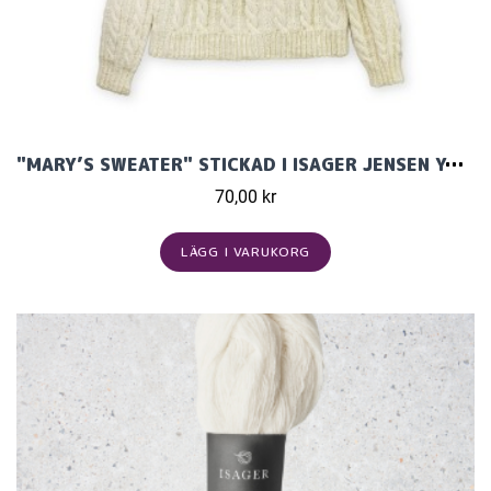
"MARY’S SWEATER" STICKAD I ISAGER JENSEN YARN MÖNSTER PÅ ENGELSKA
70,00 kr
LÄGG I VARUKORG