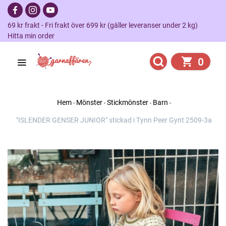
69 kr frakt - Fri frakt över 699 kr (gäller leveranser under 2 kg)
Hitta min order
0
Hem
Mönster
Stickmönster
Barn
"ISLENDER GENSER JUNIOR" stickad i Tynn Peer Gynt 2509-3a