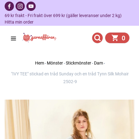
69 kr frakt - Fri frakt över 699 kr (gäller leveranser under 2 kg)
Hitta min order
0
Hem
Mönster
Stickmönster
Dam
"IVY TEE" stickad en tråd Sunday och en tråd Tynn Silk Mohair
2502-9