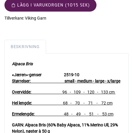
LÄGG I VARUKORGEN (1015 SEK)
Tillverkare:
Viking Garn
BESKRIVNING
Alpaca Bris
«Jæren»-genser 2519-10
Størrelser
: small - medium - large - x/large
Overvidde:
96 - 109 - 120 - 133 cm
Hel lengde:
68 - 70 - 71 - 72 cm
Ermelengde:
48 - 49 - 51 - 53 cm
GARN: Alpaca Bris (60% Baby Alpaca, 11% Merino Ull, 29%
Nylon), nøster à 50 g