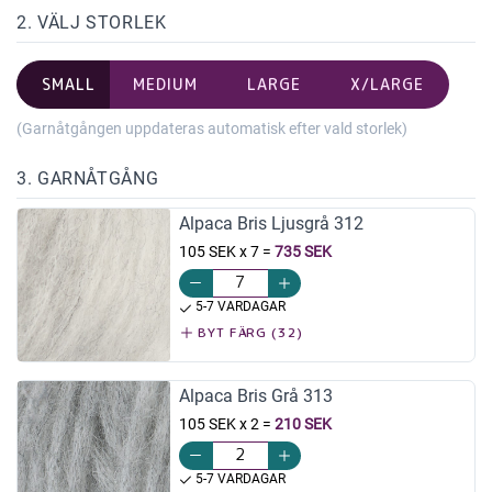
2. VÄLJ STORLEK
SMALL
MEDIUM
LARGE
X/LARGE
(Garnåtgången uppdateras automatisk efter vald storlek)
3. GARNÅTGÅNG
Alpaca Bris Ljusgrå 312
105 SEK x 7
=
735 SEK
5-7 VARDAGAR
BYT FÄRG (32)
Alpaca Bris Grå 313
105 SEK x 2
=
210 SEK
5-7 VARDAGAR