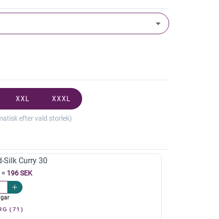
XXL
XXXL
isk efter vald storlek)
-Silk Curry 30
=
196 SEK
agar
RG (71)