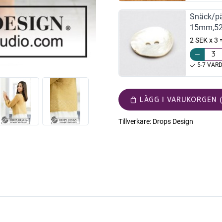
Snäck/pä
15mm,5
2 SEK x 3
5-7 VAR
LÄGG I VARUKORGEN (
Tillverkare:
Drops Design