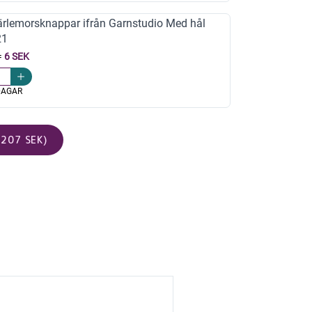
rlemorsknappar ifrån Garnstudio Med hål
21
=
6 SEK
DAGAR
207 SEK)