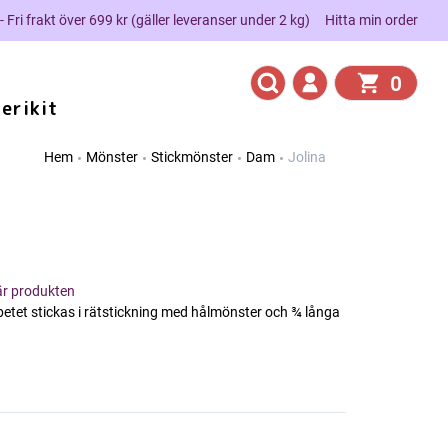
 - Fri frakt över 699 kr (gäller leveranser under 2 kg)
Hitta min order
0
erikit
Hem
Mönster
Stickmönster
Dam
Jolina
här produkten
rbetet stickas i rätstickning med hålmönster och ¾ långa