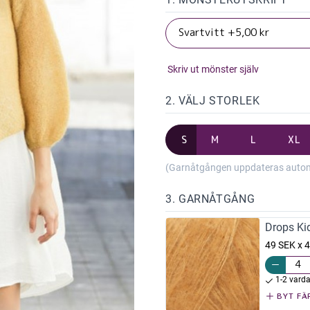
Skriv ut mönster själv
2. VÄLJ STORLEK
S
M
L
XL
(Garnåtgången uppdateras automat
3. GARNÅTGÅNG
Drops Kid
49 SEK x 4
1-2 vard
BYT FÄ