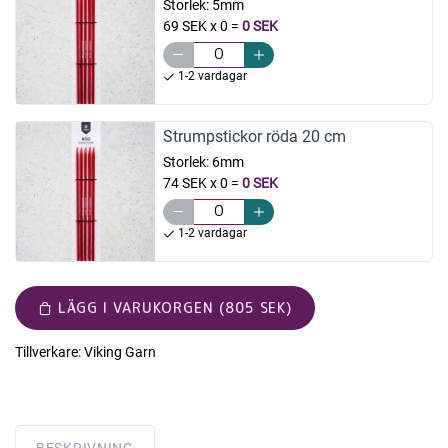
Storlek:
5mm
69 SEK x 0
=
0 SEK
1-2 vardagar
Strumpstickor röda 20 cm
Storlek:
6mm
74 SEK x 0
=
0 SEK
1-2 vardagar
LÄGG I VARUKORGEN (805 SEK)
Tillverkare:
Viking Garn