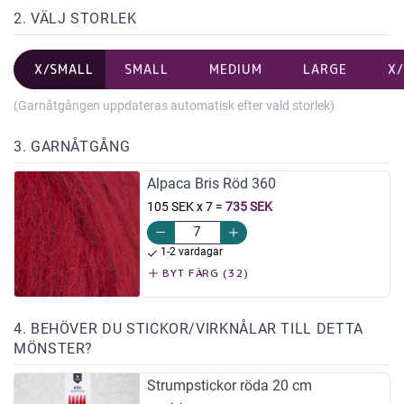
2. VÄLJ STORLEK
X/SMALL
SMALL
MEDIUM
LARGE
X
(Garnåtgången uppdateras automatisk efter vald storlek)
3. GARNÅTGÅNG
Alpaca Bris Röd 360
105 SEK x 7
=
735 SEK
1-2 vardagar
BYT FÄRG (32)
4. BEHÖVER DU STICKOR/VIRKNÅLAR TILL DETTA
MÖNSTER?
Strumpstickor röda 20 cm