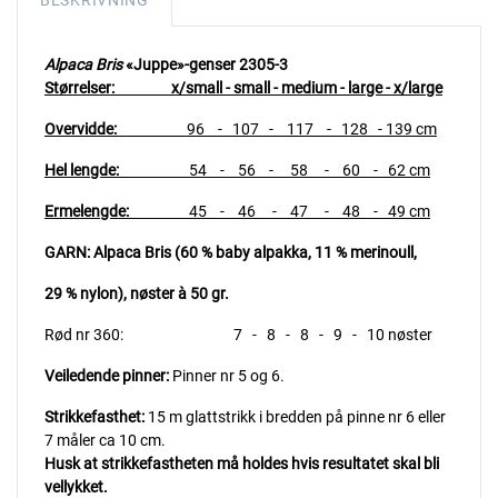
BESKRIVNING
Alpaca Bris
«Juppe»-genser 2305-3
Størrelser: x/small - small - medium - large - x/large
Overvidde:
96 - 107
- 117 - 128 - 139 cm
Hel lengde:
54
- 56 - 58 - 60 - 62 cm
Ermelengde:
45 - 46 - 47 - 48 - 49 cm
GARN: Alpaca Bris (60 % baby alpakka, 11 % merinoull,
29 % nylon), nøster à 50 gr.
Rød nr 360: 7 - 8 - 8 - 9 - 10 nøster
Veiledende pinner:
Pinner nr 5 og 6.
Strikkefasthet:
15 m glattstrikk i bredden på pinne nr 6 eller
7 måler ca 10 cm.
Husk at strikkefastheten må holdes hvis resultatet skal bli
vellykket.