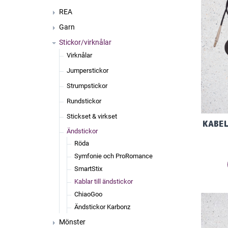
REA
Garn
Stickor/virknålar
Virknålar
Jumperstickor
Strumpstickor
Rundstickor
Stickset & virkset
KABEL
Ändstickor
Röda
Symfonie och ProRomance
SmartStix
Kablar till ändstickor
ChiaoGoo
Ändstickor Karbonz
Mönster