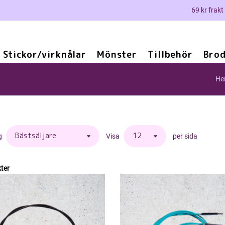
69 kr frakt
Stickor/virknålar
Mönster
Tillbehör
Brod
H
g
Visa
per sida
ter