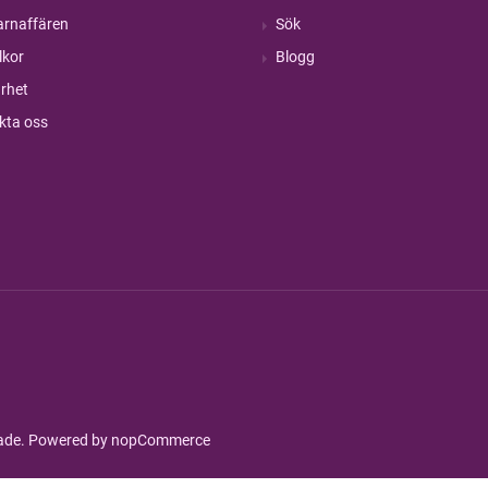
rnaffären
Sök
lkor
Blogg
rhet
kta oss
rade. Powered by
nopCommerce