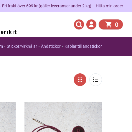
 - Fri frakt över 699 kr (gäller leveranser under 2 kg)
Hitta min order
0
erikit
em
Stickor/virknålar
Ändstickor
Kablar till ändstickor