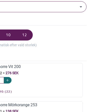
10
12
isk efter vald storlek)
orre Vit 200
 2
=
276 SEK
RG (22)
norre Mörkorange 253
 1
=
138 SEK