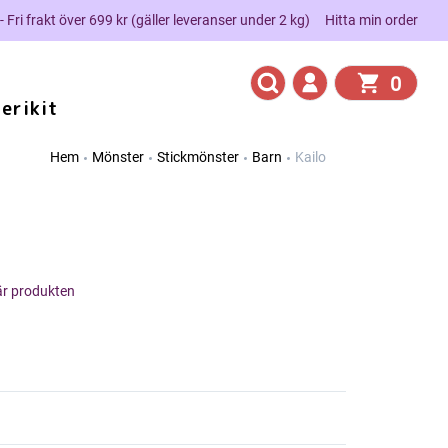
 - Fri frakt över 699 kr (gäller leveranser under 2 kg)
Hitta min order
0
erikit
Hem
Mönster
Stickmönster
Barn
Kailo
här produkten