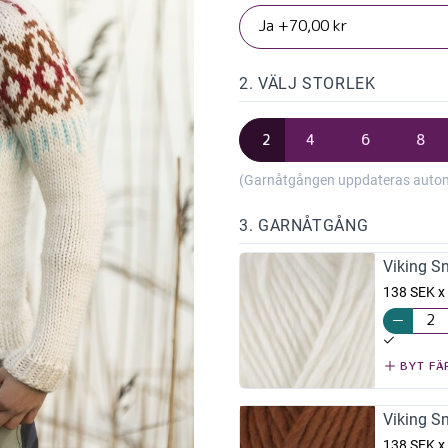
2. VÄLJ STORLEK
2
4
6
8
(Garnåtgången uppdateras automat
3. GARNÅTGÅNG
Viking Sn
138 SEK x
BYT FÄ
Viking S
138 SEK x