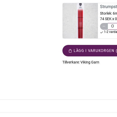
Strumpst
Storlek:
6
74 SEK x 0
1-2 vard
LÄGG I VARUKORGEN (
Tillverkare:
Viking Garn