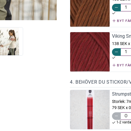
BYT FÄ
Viking S
138 SEK x
BYT FÄ
4. BEHÖVER DU STICKOR/
Strumpst
Storlek:
7
79 SEK x 0
1-2 vard