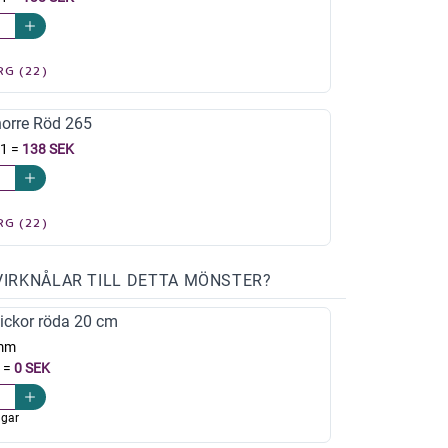
RG (22)
norre Röd 265
 1
=
138 SEK
RG (22)
VIRKNÅLAR TILL DETTA MÖNSTER?
ickor röda 20 cm
mm
=
0 SEK
agar