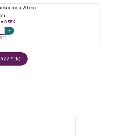
ickor röda 20 cm
mm
=
0 SEK
agar
622 SEK)