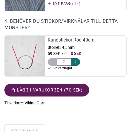
BYT FÄRG (14)
4. BEHÖVER DU STICKOR/VIRKNÅLAR TILL DETTA
MÖNSTER?
Rundstickor Röd 40cm
Storlek:
4,5mm
59 SEK x 0
=
0 SEK
1-2 vardagar
LÄGG I VARUKORGEN (70 SEK)
Tillverkare:
Viking Garn