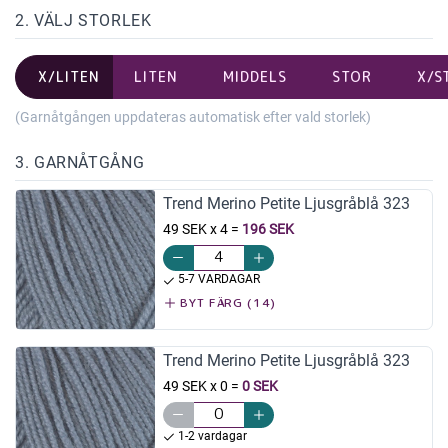
2. VÄLJ STORLEK
X/LITEN
LITEN
MIDDELS
STOR
X/S
(Garnåtgången uppdateras automatisk efter vald storlek)
3. GARNÅTGÅNG
Trend Merino Petite Ljusgråblå 323
49 SEK x 4
=
196 SEK
5-7 VARDAGAR
BYT FÄRG (14)
Trend Merino Petite Ljusgråblå 323
49 SEK x 0
=
0 SEK
1-2 vardagar