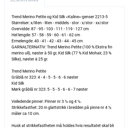
BESKRIVNING
Trend Merino Petite og Kid Silk «Kaline»-genser 2213-5
Størrelser: x/liten - liten - middels - stor - x/stor - xx/stor
Overvidde: 87 - 95 - 103 - 111 - 119 - 127 cm
Hel lengde: 57 - 58 - 59 - 60 - 61 - 62 cm
Ermelengde: 40 - 41 - 42 - 43 - 44 - 45 cm
GARNALTERNATIV: Trend Merino Petite (100 % Ekstra fin
merino ull), nøster à 50 gr, Kid Silk (77 % Kid Mohair, 23 %
Silke), nøster à 25 gr.
Trend Merino Petite
Gråblå nr 323: 4 - 4 - 5 - 5 - 6 - 6 nøster
Kid Silk
Mørk gråblå nr 323: 5 - 5 - 5 - 6 - 6 - 7 nøster
Veiledende pinner: Pinner nr 3 ½ og 4 ½.
Strikkefasthet: 20 m glattstrikk i bredden på pinne nr 4 ½
måler ca 10 cm.
Husk at strikkefastheten må holdes hvis resultatet skal bli