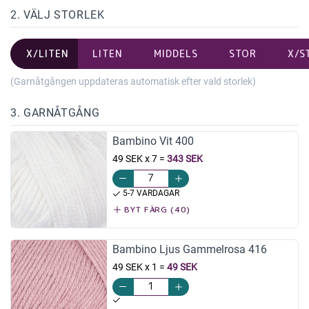
2. VÄLJ STORLEK
X/LITEN
LITEN
MIDDELS
STOR
X/S
(Garnåtgången uppdateras automatisk efter vald storlek)
3. GARNÅTGÅNG
Bambino Vit 400
49 SEK x 7
=
343 SEK
5-7 VARDAGAR
BYT FÄRG (40)
Bambino Ljus Gammelrosa 416
49 SEK x 1
=
49 SEK