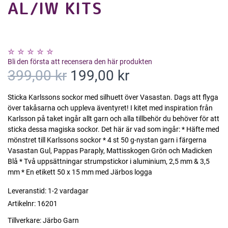
AL/IW KITS
Bli den första att recensera den här produkten
399,00 kr
199,00 kr
Sticka Karlssons sockor med silhuett över Vasastan. Dags att flyga
över takåsarna och uppleva äventyret! I kitet med inspiration från
Karlsson på taket ingår allt garn och alla tillbehör du behöver för att
sticka dessa magiska sockor. Det här är vad som ingår: * Häfte med
mönstret till Karlssons sockor * 4 st 50 g-nystan garn i färgerna
Vasastan Gul, Pappas Paraply, Mattisskogen Grön och Madicken
Blå * Två uppsättningar strumpstickor i aluminium, 2,5 mm & 3,5
mm * En etikett 50 x 15 mm med Järbos logga
Leveranstid:
1-2 vardagar
Artikelnr:
16201
Tillverkare:
Järbo Garn