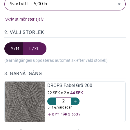
Skriv ut mönster själv
2. VÄLJ STORLEK
S/M
L/XL
(Garnåtgången uppdateras automatisk efter vald storlek)
3. GARNÅTGÅNG
DROPS Fabel Grå 200
22 SEK x 2
=
44 SEK
1-2 vardagar
BYT FÄRG (63)