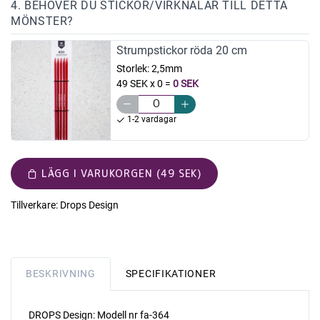
4. BEHÖVER DU STICKOR/VIRKNÅLAR TILL DETTA
MÖNSTER?
Strumpstickor röda 20 cm
Storlek:
2,5mm
49 SEK x 0
=
0 SEK
1-2 vardagar
LÄGG I VARUKORGEN (49 SEK)
Tillverkare:
Drops Design
BESKRIVNING
SPECIFIKATIONER
DROPS Design: Modell nr fa-364