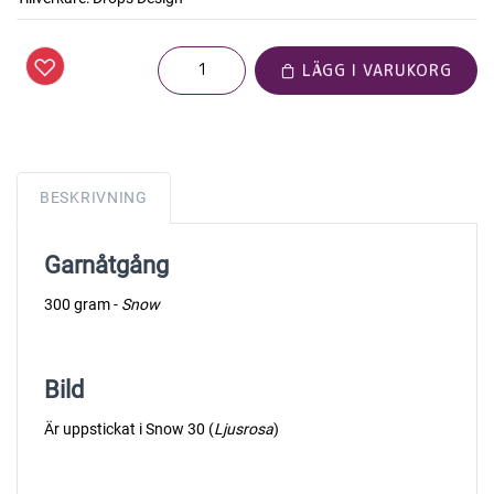
LÄGG I VARUKORG
BESKRIVNING
Garnåtgång
300 gram -
Snow
Bild
Är uppstickat i Snow 30 (
Ljusrosa
)