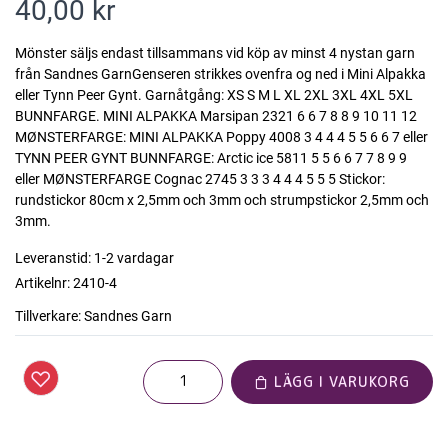
40,00 kr
Mönster säljs endast tillsammans vid köp av minst 4 nystan garn
från Sandnes GarnGenseren strikkes ovenfra og ned i Mini Alpakka
eller Tynn Peer Gynt. Garnåtgång: XS S M L XL 2XL 3XL 4XL 5XL
BUNNFARGE. MINI ALPAKKA Marsipan 2321 6 6 7 8 8 9 10 11 12
MØNSTERFARGE: MINI ALPAKKA Poppy 4008 3 4 4 4 5 5 6 6 7 eller
TYNN PEER GYNT BUNNFARGE: Arctic ice 5811 5 5 6 6 7 7 8 9 9
eller MØNSTERFARGE Cognac 2745 3 3 3 4 4 4 5 5 5 Stickor:
rundstickor 80cm x 2,5mm och 3mm och strumpstickor 2,5mm och
3mm.
Leveranstid:
1-2 vardagar
Artikelnr:
2410-4
Tillverkare:
Sandnes Garn
LÄGG I VARUKORG