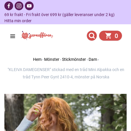
69 kr frakt - Fri frakt över 699 kr (gäller leveranser under 2 kg)
Hitta min order
0
Hem
Mönster
Stickmönster
Dam
"KLEIVA DAMEGENSER" stickad med en tråd Mini Alpakka och en
tråd Tynn Peer Gynt 2410-4, mönster på Norska