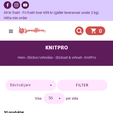
69 kr frakt - Fri frakt över 699 kr (gäller leveranser under 2 kg)
Hitta min order
0
KNITPRO
Hem
Stickor/virknålar
Stickset & virkset
KnitPro
FILTER
Visa
per sida
30 produkter