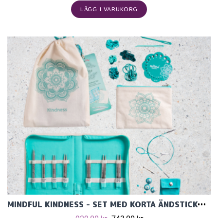
LÄGG I VARUKORG
MINDFUL KINDNESS - SET MED KORTA ÄNDSTICKOR (7 PAR, 10 CM) OCH TILLBEHÖR