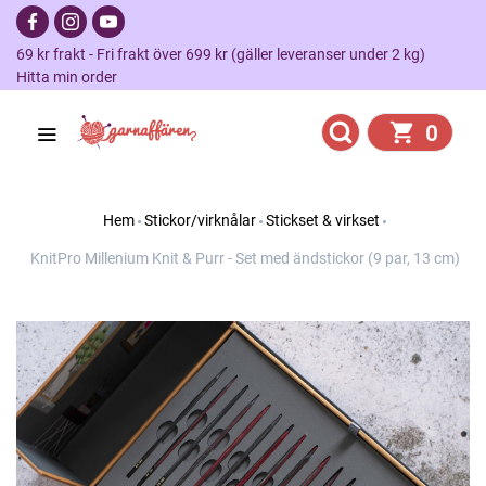
69 kr frakt - Fri frakt över 699 kr (gäller leveranser under 2 kg)
Hitta min order
0
Hem
Stickor/virknålar
Stickset & virkset
KnitPro Millenium Knit & Purr - Set med ändstickor (9 par, 13 cm)