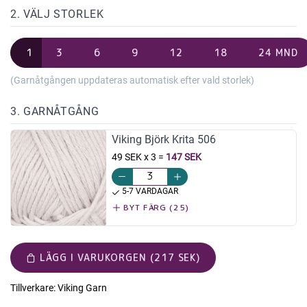
2. VÄLJ STORLEK
1
3
6
9
12
18
24 MND
(Garnåtgången uppdateras automatisk efter vald storlek)
3. GARNÅTGÅNG
Viking Björk Krita 506
49 SEK x 3
=
147 SEK
5-7 VARDAGAR
BYT FÄRG (25)
LÄGG I VARUKORGEN (217 SEK)
Tillverkare:
Viking Garn