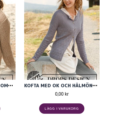
KOFTA I DROPS MUSKAT BOMULLSGARN
KOFTA MED OK OCH HÅLMÖNSTER I DROPS BABYALPACA SILK FRÅN
0,00 kr
LÄGG I VARUKORG