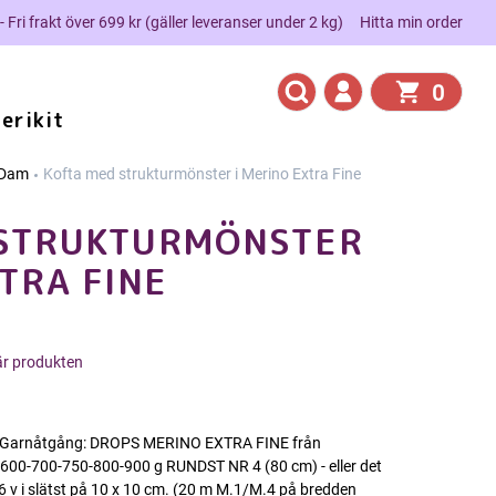
 - Fri frakt över 699 kr (gäller leveranser under 2 kg)
Hitta min order
0
erikit
Dam
Kofta med strukturmönster i Merino Extra Fine
 STRUKTURMÖNSTER
TRA FINE
här produkten
XXXL Garnåtgång: DROPS MERINO EXTRA FINE från
-600-700-750-800-900 g RUNDST NR 4 (80 cm) - eller det
26 v i slätst på 10 x 10 cm. (20 m M.1/M.4 på bredden