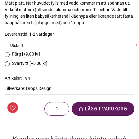
Mätt platt. När huvudet fylls med vadd kommer m att spännas ut.
Virknål nr.4mm (till snodd, blomma och öron). Tillbehör: Vadd till
fyllning, en liten babysäkerhetsnål,klädnypa eller liknande (att fästa
napphållaren till plagget med) och 1 napp.
Leveranstid:
1-2 vardagar
Utskrift
*
Färg [+9,00 kr]
Svartvitt [+5,00 kr]
Artikelnr:
194
Tillverkare:
Drops Design
LÄGG I VARUKORG