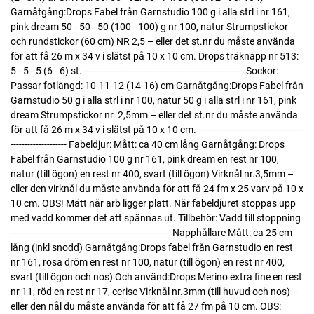
Garnåtgång:Drops Fabel från Garnstudio 100 g i alla strl i nr 161,
pink dream 50 - 50 - 50 (100 - 100) g nr 100, natur Strumpstickor
och rundstickor (60 cm) NR 2,5 – eller det st.nr du måste använda
för att få 26 m x 34 v i slätst på 10 x 10 cm. Drops träknapp nr 513:
5 - 5 - 5 (6 - 6) st. --------------------------------------------------------- Sockor:
Passar fotlängd: 10-11-12 (14-16) cm Garnåtgång:Drops Fabel från
Garnstudio 50 g i alla strl i nr 100, natur 50 g i alla strl i nr 161, pink
dream Strumpstickor nr. 2,5mm – eller det st.nr du måste använda
för att få 26 m x 34 v i slätst på 10 x 10 cm. -------------------------------------
-------------------- Fabeldjur: Mått: ca 40 cm lång Garnåtgång: Drops
Fabel från Garnstudio 100 g nr 161, pink dream en rest nr 100,
natur (till ögon) en rest nr 400, svart (till ögon) Virknål nr.3,5mm –
eller den virknål du måste använda för att få 24 fm x 25 varv på 10 x
10 cm. OBS! Mätt när arb ligger platt. När fabeldjuret stoppas upp
med vadd kommer det att spännas ut. Tillbehör: Vadd till stoppning
--------------------------------------------------------- Napphållare Mått: ca 25 cm
lång (inkl snodd) Garnåtgång:Drops fabel från Garnstudio en rest
nr 161, rosa dröm en rest nr 100, natur (till ögon) en rest nr 400,
svart (till ögon och nos) Och använd:Drops Merino extra fine en rest
nr 11, röd en rest nr 17, cerise Virknål nr.3mm (till huvud och nos) –
eller den nål du måste använda för att få 27 fm på 10 cm. OBS: