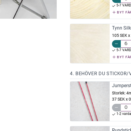
5-7 VAR
BYT FÄ
Tynn Sil
105 SEK x
5-7 VAR
BYT FÄ
4. BEHÖVER DU STICKOR/
Jumperst
Storlek:
4
37 SEK x 0
1-2 vard
Rundstic