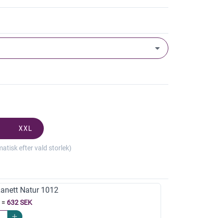
XXL
isk efter vald storlek)
Lanett Natur 1012
=
632 SEK