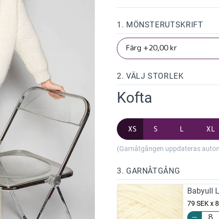
1. MÖNSTERUTSKRIFT
2. VÄLJ STORLEK
Kofta
XS
S
L
XL
(Garnåtgången uppdateras automat
3. GARNÅTGÅNG
Babyull 
79 SEK x 8