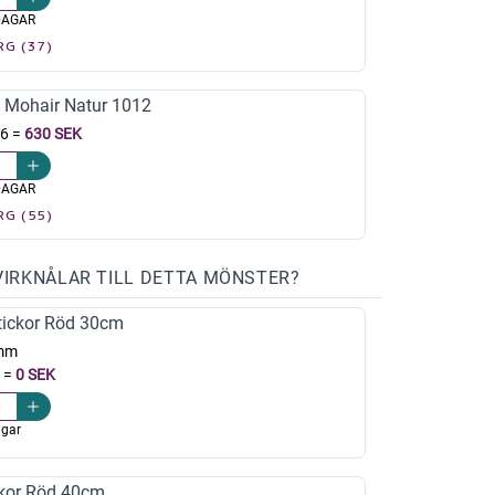
DAGAR
RG (37)
k Mohair Natur 1012
 6
=
630 SEK
DAGAR
RG (55)
VIRKNÅLAR TILL DETTA MÖNSTER?
ickor Röd 30cm
mm
=
0 SEK
agar
kor Röd 40cm