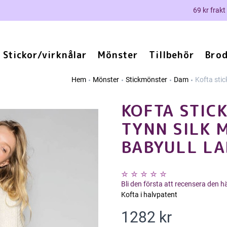
69 kr frakt
Stickor/virknålar
Mönster
Tillbehör
Brod
Hem
Mönster
Stickmönster
Dam
Kofta stic
KOFTA STICK
TYNN SILK 
BABYULL L
Bli den första att recensera den 
Kofta i halvpatent
1282 kr