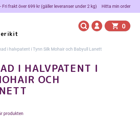
 - Fri frakt över 699 kr (gäller leveranser under 2 kg)
Hitta min order
0
erikit
kad i halvpatent i Tynn Silk Mohair och Babyull Lanett
AD I HALVPATENT I
MOHAIR OCH
ANETT
här produkten