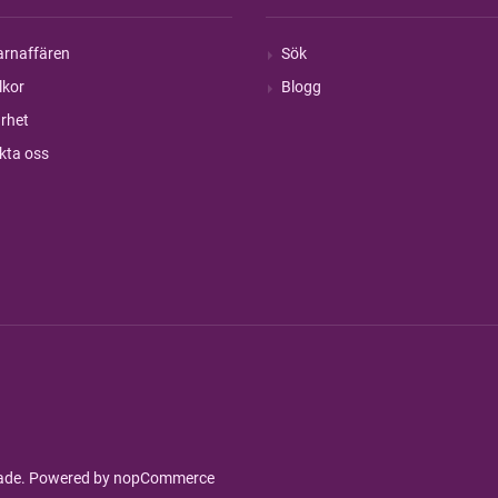
rnaffären
Sök
lkor
Blogg
rhet
kta oss
rade. Powered by
nopCommerce