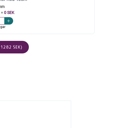
mm
=
0 SEK
agar
1282 SEK)