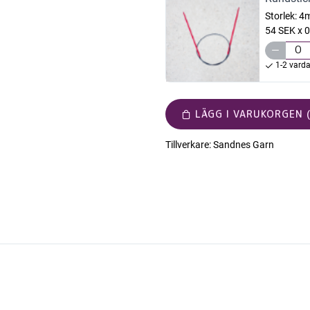
Storlek:
4
54 SEK x 0
1-2 vard
LÄGG I VARUKORGEN (
Tillverkare:
Sandnes Garn