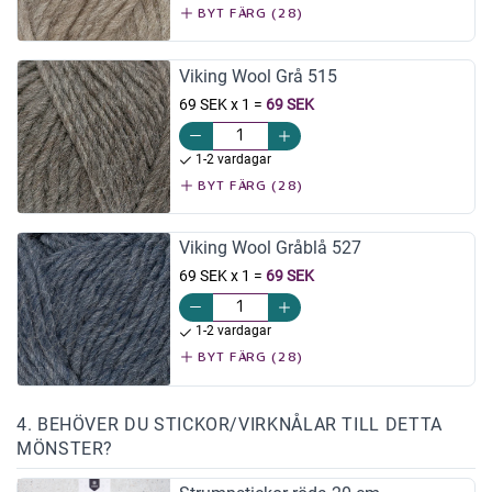
BYT FÄRG (28)
Viking Wool Grå 515
69 SEK x 1
=
69 SEK
1-2 vardagar
BYT FÄRG (28)
Viking Wool Gråblå 527
69 SEK x 1
=
69 SEK
1-2 vardagar
BYT FÄRG (28)
4. BEHÖVER DU STICKOR/VIRKNÅLAR TILL DETTA
MÖNSTER?