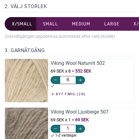
2. VÄLJ STORLEK
X/SMALL
SMALL
MEDIUM
LARGE
X
(Garnåtgången uppdateras automatisk efter vald storlek)
3. GARNÅTGÅNG
Viking Wool Naturvit 502
69 SEK x 8
=
552 SEK
BYT FÄRG (28)
Viking Wool Ljusbeige 507
69 SEK x 1
=
69 SEK
1-2 vardagar