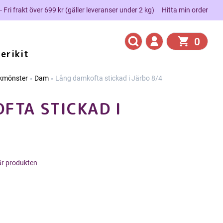
 - Fri frakt över 699 kr (gäller leveranser under 2 kg)
Hitta min order
0
erikit
ckmönster
Dam
Lång damkofta stickad i Järbo 8/4
FTA STICKAD I
här produkten