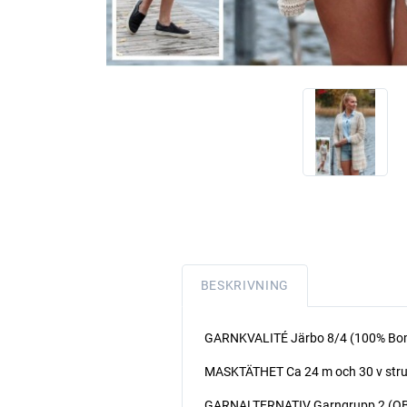
BESKRIVNING
GARNKVALITÉ Järbo 8/4 (100% Bomul
MASKTÄTHET Ca 24 m och 30 v strukt
GARNALTERNATIV Garngrupp 2 (OBS! 