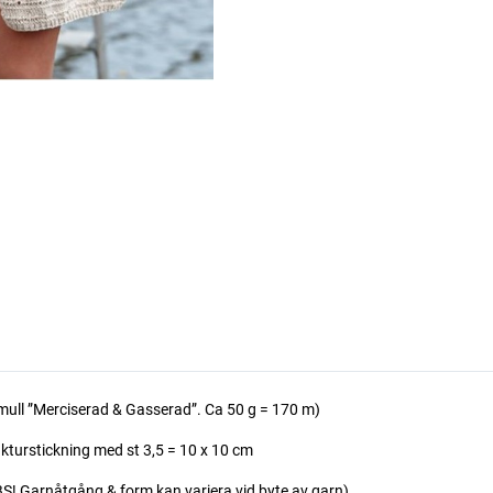
l ”Merciserad & Gasserad”. Ca 50 g = 170 m)
urstickning med st 3,5 = 10 x 10 cm
Garnåtgång & form kan variera vid byte av garn)