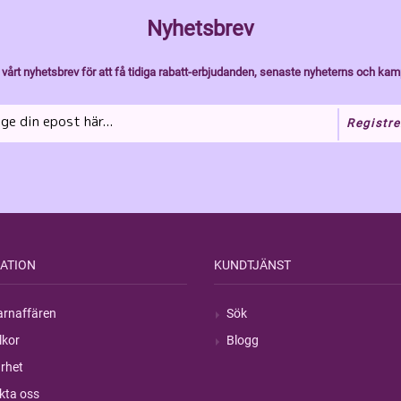
Nyhetsbrev
vårt nyhetsbrev för att få tidiga rabatt-erbjudanden, senaste nyheterns och kam
Registre
ATION
KUNDTJÄNST
rnaffären
Sök
lkor
Blogg
rhet
kta oss