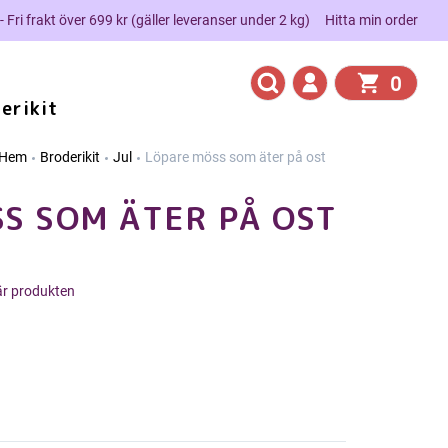
 - Fri frakt över 699 kr (gäller leveranser under 2 kg)
Hitta min order
0
erikit
Hem
Broderikit
Jul
Löpare möss som äter på ost
S SOM ÄTER PÅ OST
här produkten