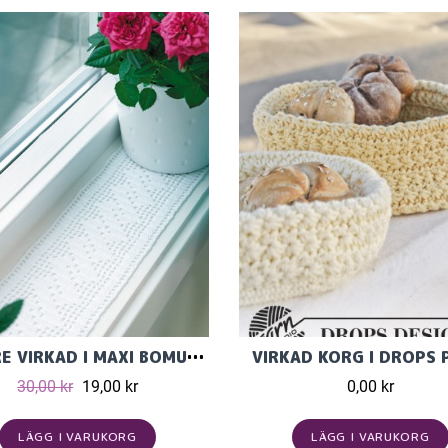
LÖPARE VIRKAD I MAXI BOMULLSGARN FRÅN SVARTA FÅRET
VIRKAD KORG I DROPS 
30,00 kr
19,00 kr
0,00 kr
LÄGG I VARUKORG
LÄGG I VARUKORG