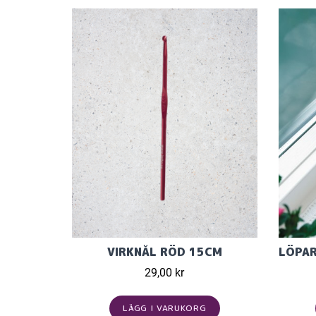
VIRKNÅL RÖD 15CM
29,00 kr
LÄGG I VARUKORG