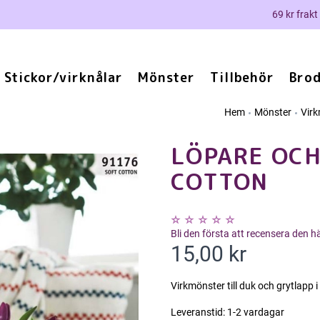
69 kr frakt
Stickor/virknålar
Mönster
Tillbehör
Brod
Hem
Mönster
Vir
LÖPARE OCH
COTTON
Bli den första att recensera den 
15,00 kr
Virkmönster till duk och grytlapp i
Leveranstid:
1-2 vardagar