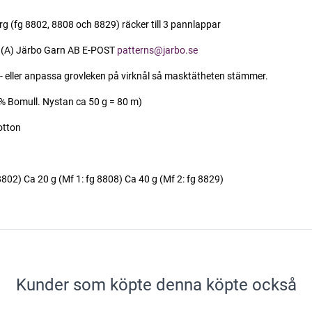
 (fg 8802, 8808 och 8829) räcker till 3 pannlappar
 (A) Järbo Garn AB E-POST
patterns@jarbo.se
eller anpassa grovleken på virknål så masktätheten stämmer.
 Bomull. Nystan ca 50 g = 80 m)
otton
02) Ca 20 g (Mf 1: fg 8808) Ca 40 g (Mf 2: fg 8829)
Kunder som köpte denna köpte också