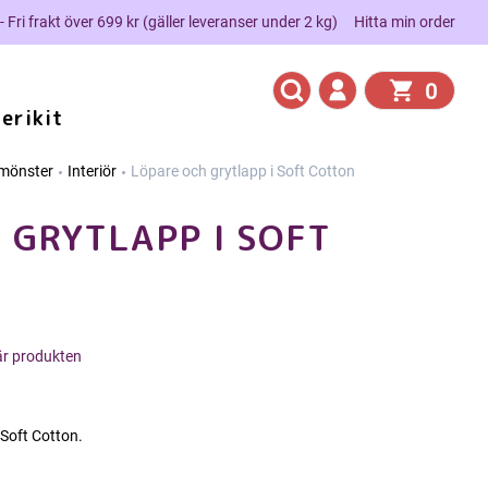
 - Fri frakt över 699 kr (gäller leveranser under 2 kg)
Hitta min order
0
erikit
kmönster
Interiör
Löpare och grytlapp i Soft Cotton
 GRYTLAPP I SOFT
här produkten
 Soft Cotton.