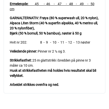
Ermelengde:
45 - 46 - 47 - 48 - 49 - 50
cm
GARNALTERNATIV:
Frøya (80 % superwash ull, 20 % nylon),
Alpaca Liten Storm (40 % superfin alpakka, 40 % merino ull,
20 % nylonfiber),
Bjørk (50 % bomull, 50 % bambus), nøster à 50 g
Hvit nr 202: 8 - 9 - 10 - 11 - 12 - 13 nøster
Veiledende pinner:
Pinner nr 2 ½ og 3.
Strikkefasthet:
25 m glattstrikk i bredden på pinne nr 3
måler ca 10 cm.
Husk at strikkefastheten må holdes hvis resultatet skal bli
vellykket.
Arbeidet strikkes ovenfra og ned.