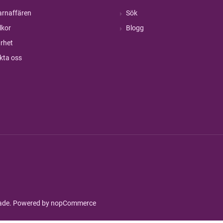
rnaffären
Sök
lkor
Blogg
rhet
kta oss
rade. Powered by
nopCommerce