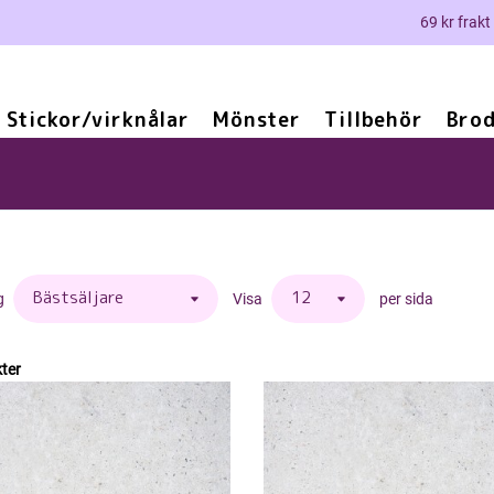
69 kr frakt
Stickor/virknålar
Mönster
Tillbehör
Brod
g
Visa
per sida
ter