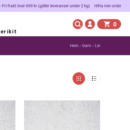
 - Fri frakt över 699 kr (gäller leveranser under 2 kg)
Hitta min order
0
erikit
Hem
Garn
Lin