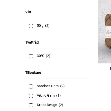
Vikt
50 g
(2)
Tvättråd
30°C
(2)
Tillverkare
Sandnes Garn
(2)
Viking Garn
(1)
Drops Design
(2)