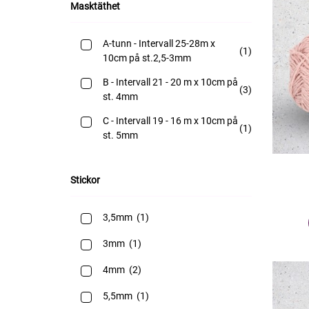
Masktäthet
A-tunn - Intervall 25-28m x
(1)
10cm på st.2,5-3mm
B - Intervall 21 - 20 m x 10cm på
(3)
st. 4mm
C - Intervall 19 - 16 m x 10cm på
(1)
st. 5mm
Stickor
3,5mm
(1)
3mm
(1)
4mm
(2)
5,5mm
(1)