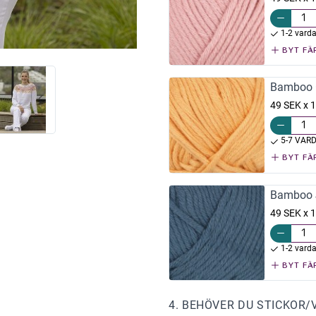
1-2 vard
BYT FÄ
Bamboo 
49 SEK x 1
5-7 VAR
BYT FÄ
Bamboo 
49 SEK x 1
1-2 vard
BYT FÄ
4. BEHÖVER DU STICKOR/