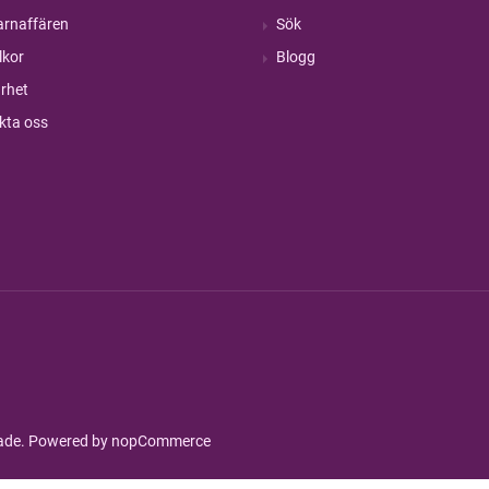
rnaffären
Sök
lkor
Blogg
rhet
kta oss
rade. Powered by
nopCommerce