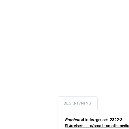
BESKRIVNING
Bamboo
«Linde»-genser 2322
Størrelser:
x/small - small - mediu