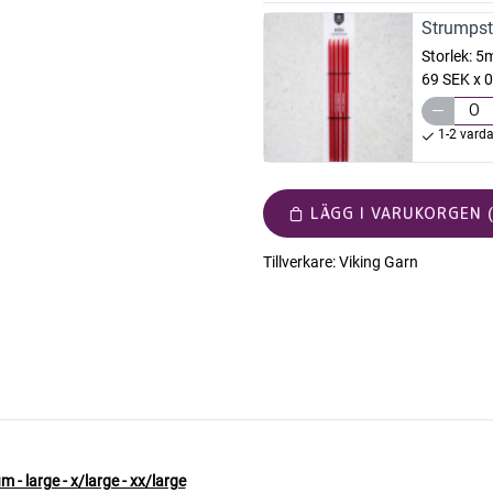
Strumpst
Storlek:
5
69 SEK x 0
1-2 vard
LÄGG I VARUKORGEN (
Tillverkare:
Viking Garn
-3
m - large - x/large - xx/large