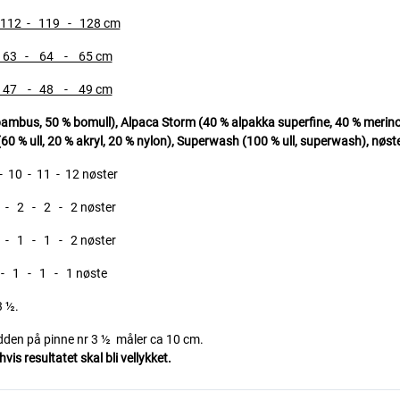
2 - 119 - 128 cm
3 - 64 - 65 cm
7 - 48 - 49 cm
s, 50 % bomull), Alpaca Storm (40 % alpakka superfine, 40 % merino u
60 % ull, 20 % akryl, 20 % nylon),
Superwash (100 % ull, superwash), nøste
 - 11 - 12 nøster
 2 - 2 - 2 nøster
 1 - 1 - 2 nøster
 - 1 - 1 nøste
3 ½.
edden på pinne nr 3 ½ måler ca 10 cm.
is resultatet skal bli vellykket.