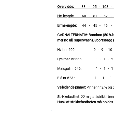
Overvidde:
88 - 95 - 103 - 11
Hel lengde:
60 - 61 - 62 - 6
Ermelengde:
44 - 45 - 46 - 4
GARNALTERNATIV: Bamboo (50 % bambu
merino ull, superwash),
Sportsragg (
Hvit nr 600: 9 - 9 - 10 - 10
Lys rosa nr 665: 1 - 1 - 2 -
Maisgul nr 646: 1 - 1 - 1 -
Blå nr 623 : 1 - 1 - 1 - 1
Veiledende pinner:
Pinner nr 2 ½ og 
Strikkefasthet:
22 m glattstrikk i br
Husk at strikkefastheten må holdes hv