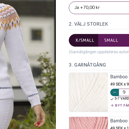
2. VÄLJ STORLEK
X/SMALL
SMALL
(Garnåtgången uppdateras automat
3. GARNÅTGÅNG
Bamboo V
49 SEK x 9
5-7 VAR
BYT FÄ
Bamboo 
49 SEK x 1