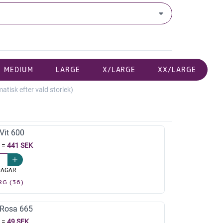
MEDIUM
LARGE
X/LARGE
XX/LARGE
isk efter vald storlek)
it 600
=
441 SEK
DAGAR
RG (36)
Rosa 665
=
49 SEK