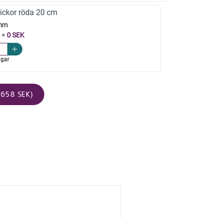
ickor röda 20 cm
mm
=
0 SEK
agar
658 SEK)