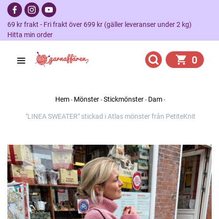
69 kr frakt - Fri frakt över 699 kr (gäller leveranser under 2 kg)
Hitta min order
0
Hem
Mönster
Stickmönster
Dam
"LINEA SWEATER" stickad i Atlas mönster från PetiteKnit