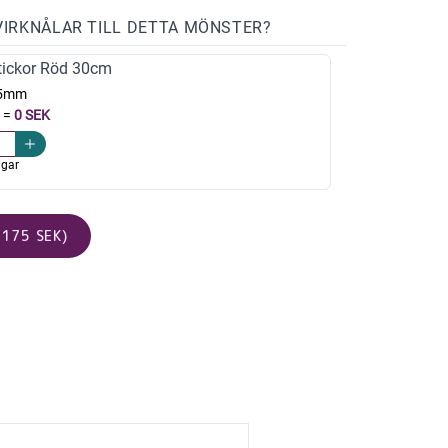
VIRKNÅLAR TILL DETTA MÖNSTER?
ickor Röd 30cm
,5mm
=
0 SEK
agar
175 SEK)