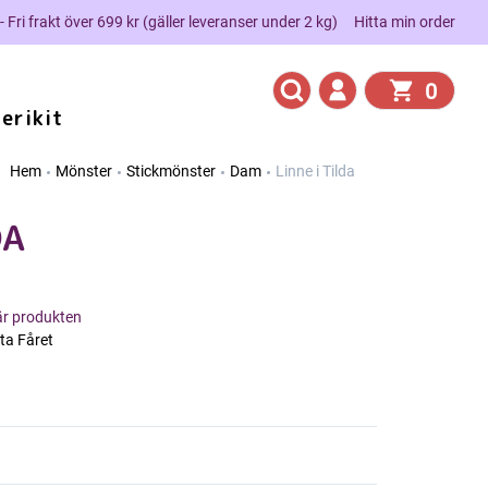
 - Fri frakt över 699 kr (gäller leveranser under 2 kg)
Hitta min order
0
erikit
Hem
Mönster
Stickmönster
Dam
Linne i Tilda
DA
här produkten
ta Fåret