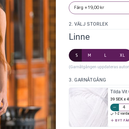
2. VÄLJ STORLEK
Linne
S
M
L
XL
(Garnåtgången uppdateras automat
3. GARNÅTGÅNG
Tilda Vit
39 SEK x 4
1-2 vard
BYT FÄ