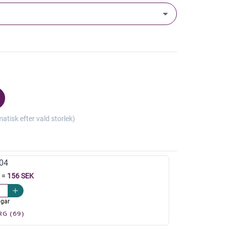
isk efter vald storlek)
 04
=
156 SEK
agar
RG (69)