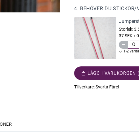
4. BEHÖVER DU STICKOR/
Jumperst
Storlek:
3
37 SEK x 0
1-2 vard
LÄGG I VARUKORGEN (
Tillverkare:
Svarta Fåret
IONER