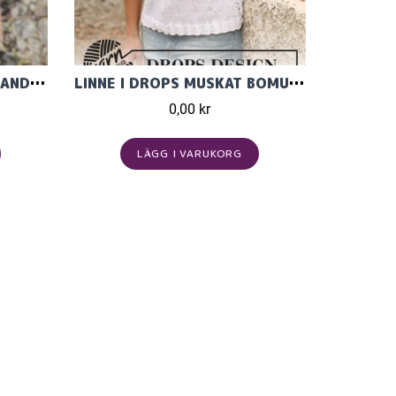
LINNE STICKAT I TILDA BLANDGARN FRÅN SVARTA FÅRET
LINNE I DROPS MUSKAT BOMULLSGARN
0,00 kr
LÄGG I VARUKORG