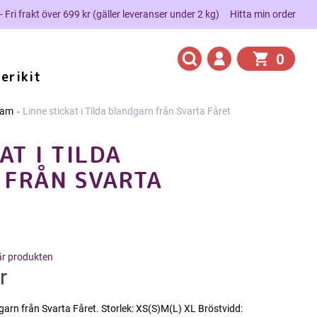
 - Fri frakt över 699 kr (gäller leveranser under 2 kg)
Hitta min order
0
erikit
am
Linne stickat i Tilda blandgarn från Svarta Fåret
AT I TILDA
FRÅN SVARTA
här produkten
r
garn från Svarta Fåret. Storlek: XS(S)M(L) XL Bröstvidd: