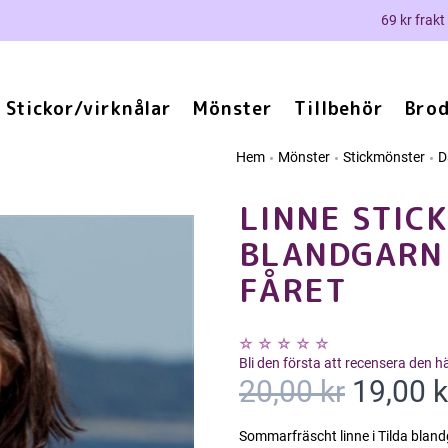
69 kr frakt
Stickor/virknålar
Mönster
Tillbehör
Brod
Hem
Mönster
Stickmönster
D
LINNE STICK
BLANDGARN 
FÅRET
Bli den första att recensera den 
20,00 kr
19,00 k
Sommarfräscht linne i Tilda bland