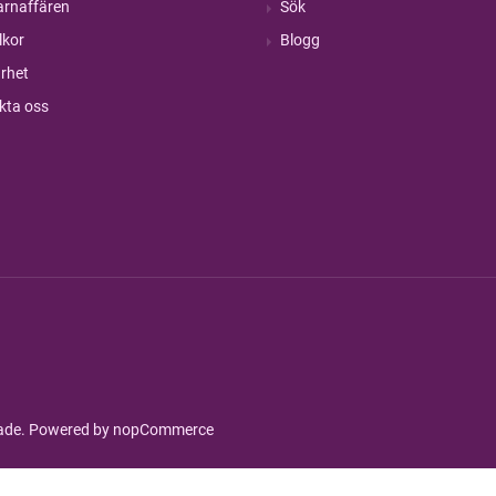
rnaffären
Sök
lkor
Blogg
rhet
kta oss
rade. Powered by
nopCommerce