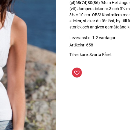
(pl)68(74)80(86) 94cm Hel längd
(vit) Jumperstickor nr.3 och 3½ m
3½ = 10 cm. OBS! Kontrollera maskt
stickor, stickar du för löst, byt ti
storlek och angiven garnåtgång k
Leveranstid:
1-2 vardagar
Artikelnr:
658
Tillverkare:
Svarta Fåret