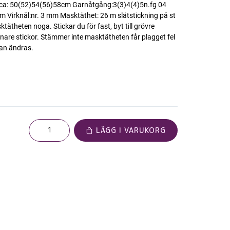
 ca: 50(52)54(56)58cm Garnåtgång:3(3)4(4)5n.fg 04
m Virknål:nr. 3 mm Masktäthet: 26 m slätstickning på st
ätheten noga. Stickar du för fast, byt till grövre
ll finare stickor. Stämmer inte masktätheten får plagget fel
an ändras.
LÄGG I VARUKORG