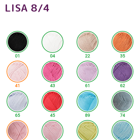
LISA 8/4
01
04
22
35
41
43
61
62
65
45
89
74