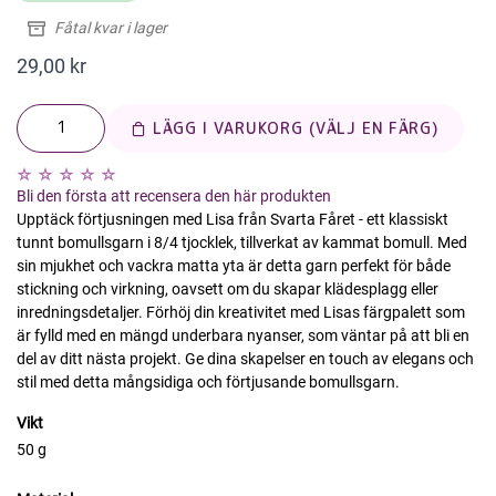
Fåtal kvar i lager
29,00 kr
LÄGG I VARUKORG (VÄLJ EN FÄRG)
Bli den första att recensera den här produkten
Upptäck förtjusningen med Lisa från Svarta Fåret - ett klassiskt
tunnt bomullsgarn i 8/4 tjocklek, tillverkat av kammat bomull. Med
sin mjukhet och vackra matta yta är detta garn perfekt för både
stickning och virkning, oavsett om du skapar klädesplagg eller
inredningsdetaljer. Förhöj din kreativitet med Lisas färgpalett som
är fylld med en mängd underbara nyanser, som väntar på att bli en
del av ditt nästa projekt. Ge dina skapelser en touch av elegans och
stil med detta mångsidiga och förtjusande bomullsgarn.
Vikt
50 g