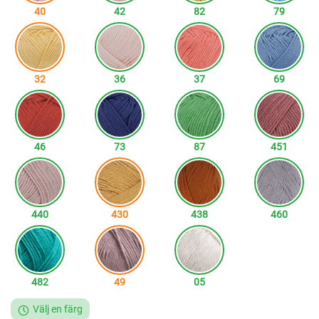
40
42
82
79
32
36
37
69
46
73
87
451
440
430
438
460
482
49
05
Välj en färg