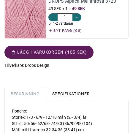
DROPS Alpaca Mellanrosa 3720
49 SEK x 1
=
49 SEK
1-2 vardagar
BYT FÄRG (66)
LÄGG I VARUKORGEN (103 SEK)
Tillverkare:
Drops Design
BESKRIVNING
SPECIFIKATIONER
Poncho:
Storlek: 1/3 - 6/9 - 12/18 mån (2 - 3/4) år
Stl i cl: 50/56- 62/68- 74/80 (86/92-98/104)
Mått mitt fram: ca 32-34-36 (38-41) cm