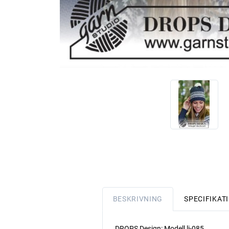
BESKRIVNING
SPECIFIKAT
DROPS Design: Modell li-085