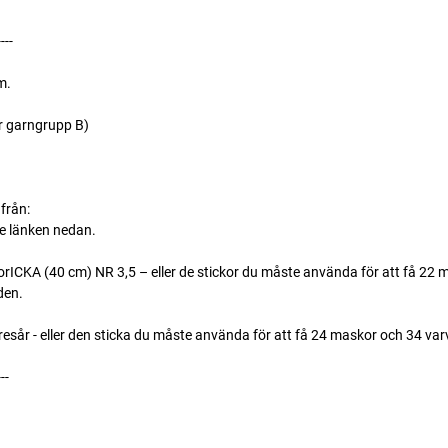
----
m.
r garngrupp B)
från:
se länken nedan.
CKA (40 cm) NR 3,5 – eller de stickor du måste använda för att få 22 m
den.
resår - eller den sticka du måste använda för att få 24 maskor och 34 va
---