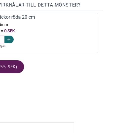
VIRKNÅLAR TILL DETTA MÖNSTER?
ickor röda 20 cm
,5mm
=
0 SEK
agar
55 SEK)