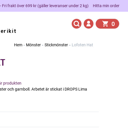
 - Fri frakt över 699 kr (gäller leveranser under 2 kg)
Hitta min order
0
erikit
Hem
Mönster
Stickmönster
Lofoten Hat
AT
här produkten
ter och garnboll. Arbetet är stickat i DROPS Lima