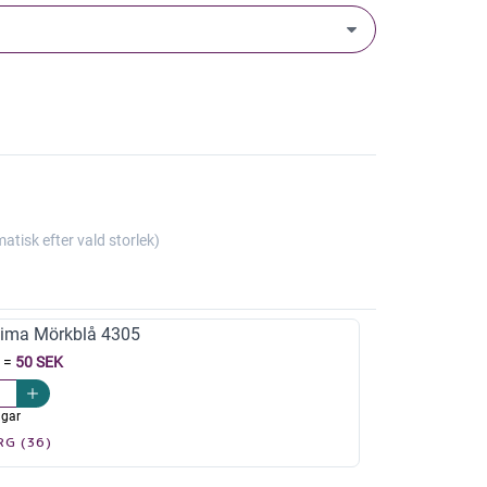
isk efter vald storlek)
ima Mörkblå 4305
=
50 SEK
agar
RG (36)