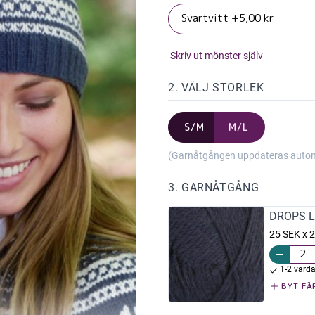
Skriv ut mönster själv
2. VÄLJ STORLEK
S/M
M/L
(Garnåtgången uppdateras automat
3. GARNÅTGÅNG
DROPS L
25 SEK x 2
1-2 vard
BYT FÄ