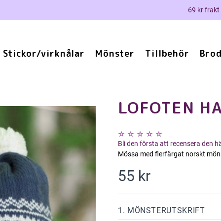
69 kr frakt
Stickor/virknålar
Mönster
Tillbehör
Brod
LOFOTEN H
Bli den första att recensera den 
Mössa med flerfärgat norskt möns
55 kr
1. MÖNSTERUTSKRIFT