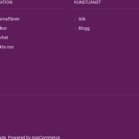
ATION
KUNDTJÄNST
rnaffären
Sök
lkor
Blogg
rhet
kta oss
rade. Powered by
nopCommerce