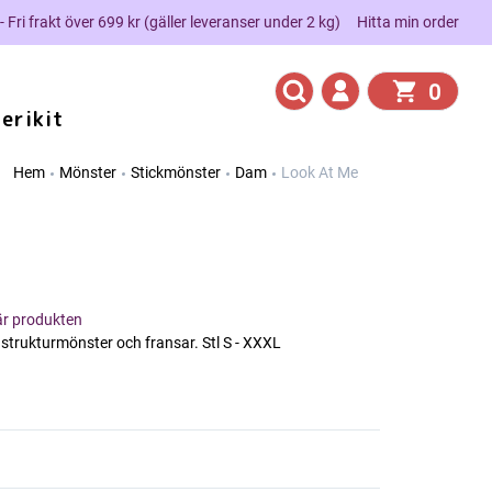
 - Fri frakt över 699 kr (gäller leveranser under 2 kg)
Hitta min order
0
erikit
Hem
Mönster
Stickmönster
Dam
Look At Me
här produkten
 strukturmönster och fransar. Stl S - XXXL