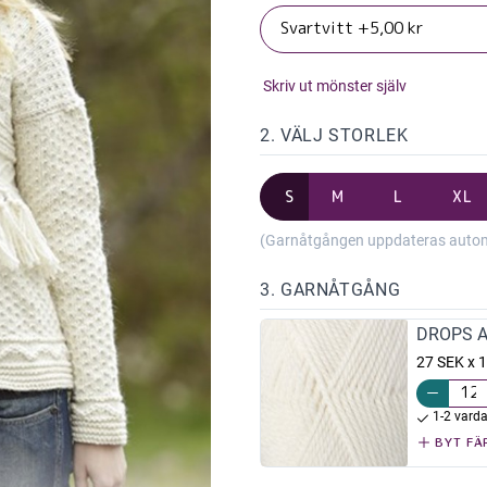
Skriv ut mönster själv
2. VÄLJ STORLEK
S
M
L
XL
(Garnåtgången uppdateras automat
3. GARNÅTGÅNG
DROPS Al
27 SEK x 
1-2 vard
BYT FÄ