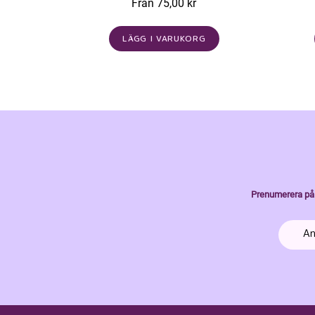
Från 75,00 kr
LÄGG I VARUKORG
Prenumerera på 