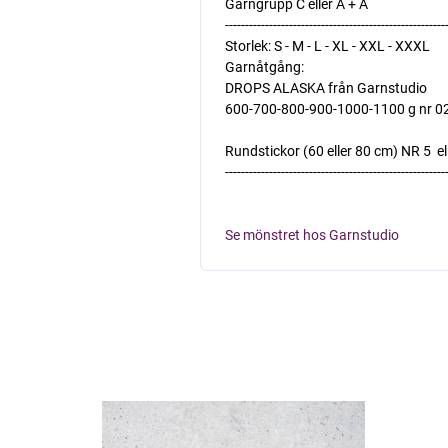
Garngrupp C eller A + A
-------------------------------------------------------
Storlek: S - M - L - XL - XXL - XXXL
Garnåtgång:
DROPS ALASKA från Garnstudio
600-700-800-900-1000-1100 g nr 02
Rundstickor (60 eller 80 cm) NR 5  e
-------------------------------------------------------
Se mönstret hos Garnstudio