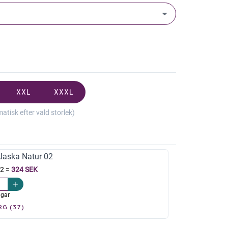
XXL
XXXL
isk efter vald storlek)
aska Natur 02
12
=
324 SEK
agar
RG (37)