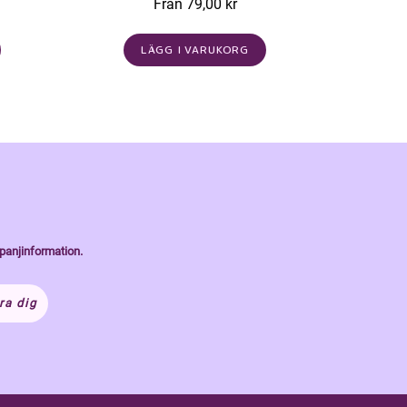
Från 79,00 kr
LÄGG I VARUKORG
panjinformation.
ra dig