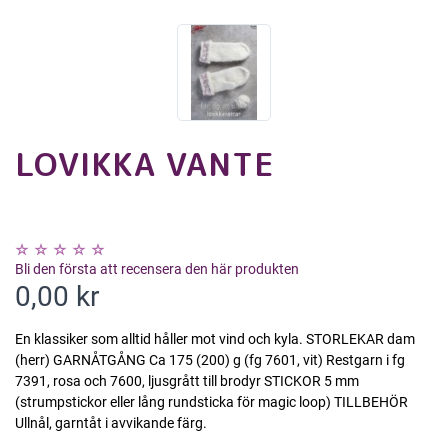
LOVIKKA VANTE
Bli den första att recensera den här produkten
0,00 kr
En klassiker som alltid håller mot vind och kyla. STORLEKAR dam
(herr) GARNÅTGÅNG Ca 175 (200) g (fg 7601, vit) Restgarn i fg
7391, rosa och 7600, ljusgrått till brodyr STICKOR 5 mm
(strumpstickor eller lång rundsticka för magic loop) TILLBEHÖR
Ullnål, garntåt i avvikande färg.