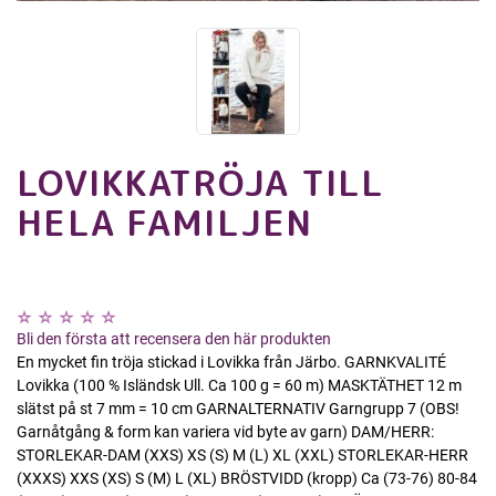
LOVIKKATRÖJA TILL
HELA FAMILJEN
Bli den första att recensera den här produkten
En mycket fin tröja stickad i Lovikka från Järbo. GARNKVALITÉ
Lovikka (100 % Isländsk Ull. Ca 100 g = 60 m) MASKTÄTHET 12 m
slätst på st 7 mm = 10 cm GARNALTERNATIV Garngrupp 7 (OBS!
Garnåtgång & form kan variera vid byte av garn) DAM/HERR:
STORLEKAR-DAM (XXS) XS (S) M (L) XL (XXL) STORLEKAR-HERR
(XXXS) XXS (XS) S (M) L (XL) BRÖSTVIDD (kropp) Ca (73-76) 80-84