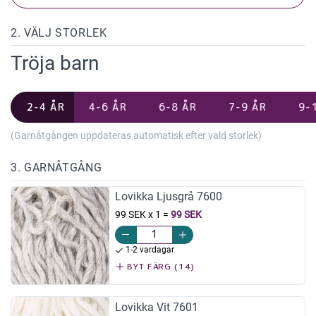
2. VÄLJ STORLEK
Tröja barn
2-4 ÅR
4-6 ÅR
6-8 ÅR
7-9 ÅR
9-
(Garnåtgången uppdateras automatisk efter vald storlek)
3. GARNÅTGÅNG
Lovikka Ljusgrå 7600
99 SEK x 1
=
99 SEK
1-2 vardagar
BYT FÄRG (14)
Lovikka Vit 7601