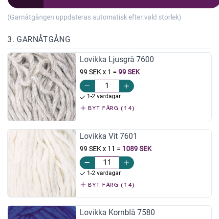
(Garnåtgången uppdateras automatisk efter vald storlek)
3. GARNÅTGÅNG
Lovikka Ljusgrå 7600
99 SEK x 1
=
99 SEK
1-2 vardagar
BYT FÄRG (14)
Lovikka Vit 7601
99 SEK x 11
=
1089 SEK
1-2 vardagar
BYT FÄRG (14)
Lovikka Kornblå 7580