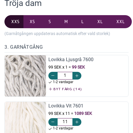
Tröja dam
XXS
XS
S
M
L
XL
XXL
(Garnåtgången uppdateras automatisk efter vald storlek)
3. GARNÅTGÅNG
Lovikka Ljusgrå 7600
99 SEK x 1
=
99 SEK
1-2 vardagar
BYT FÄRG (14)
Lovikka Vit 7601
99 SEK x 11
=
1089 SEK
1-2 vardagar