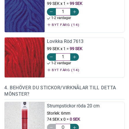
99 SEK x 1
=
99 SEK
1-2 vardagar
BYT FÄRG (14)
Lovikka Röd 7613
99 SEK x 1
=
99 SEK
1-2 vardagar
BYT FÄRG (14)
4. BEHÖVER DU STICKOR/VIRKNÅLAR TILL DETTA
MÖNSTER?
Strumpstickor röda 20 cm
Storlek:
6mm
74 SEK x 0
=
0 SEK