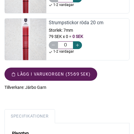
1-2 vardagar
Strumpstickor röda 20 cm
Storlek:
7mm
79 SEK x 0
=
0 SEK
1-2 vardagar
LÄGG I VARUKORGEN (3569 SEK)
Tillverkare:
Järbo Garn
SPECIFIKATIONER
Plaggtyp