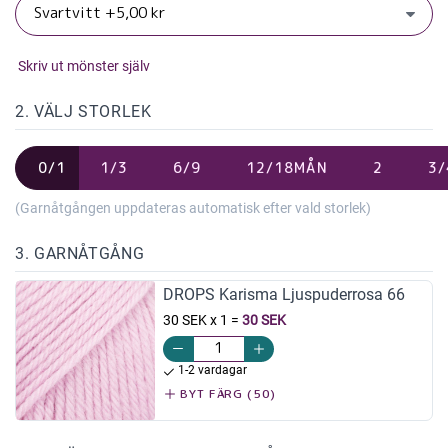
Skriv ut mönster själv
2. VÄLJ STORLEK
0/1
1/3
6/9
12/18MÅN
2
3/
(Garnåtgången uppdateras automatisk efter vald storlek)
3. GARNÅTGÅNG
DROPS Karisma Ljuspuderrosa 66
30 SEK x 1
=
30 SEK
1-2 vardagar
BYT FÄRG (50)