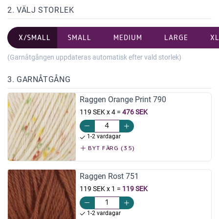
2. VÄLJ STORLEK
X/SMALL
SMALL
MEDIUM
LARGE
X
(Garnåtgången uppdateras automatisk efter vald storlek)
3. GARNÅTGÅNG
Raggen Orange Print 790
119 SEK x 4
=
476 SEK
1-2 vardagar
BYT FÄRG (35)
Raggen Rost 751
119 SEK x 1
=
119 SEK
1-2 vardagar