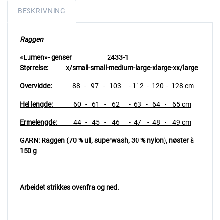
BESKRIVNING
Raggen
«Lumen»- genser 2433-1
Størrelse: x/small-small-medium-large-xlarge-xx/large
Overvidde:
88 - 97 - 103 - 112 - 120 - 128 cm
Hel lengde:
60 - 61 - 62 - 63 - 64 - 65 cm
Ermelengde:
44 - 45 - 46 - 47 - 48 - 49 cm
GARN: Raggen (70 % ull, superwash, 30 % nylon),
nøster à
150 g
Arbeidet strikkes ovenfra og ned.