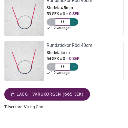
Rundstickor Röd 40cm
Storlek:
4,5mm
59 SEK x 0
=
0 SEK
1-2 vardagar
Rundstickor Röd 40cm
Storlek:
4mm
54 SEK x 0
=
0 SEK
1-2 vardagar
LÄGG I VARUKORGEN (665 SEK)
Tillverkare:
Viking Garn